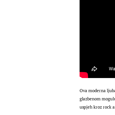
Ova moderna ljubav
glazbenom mogulu C
uspjeh kroz rock an