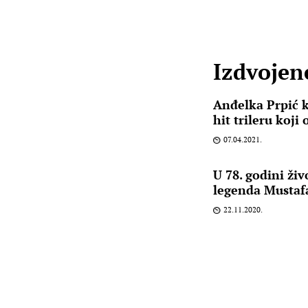
Izdvojene
Anđelka Prpić ka
hit trileru koji 
07.04.2021.
U 78. godini ži
legenda Mustaf
22.11.2020.