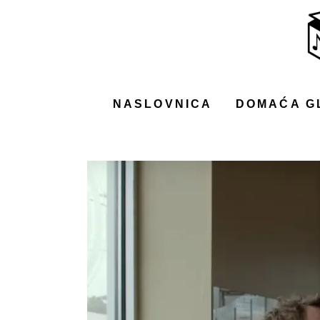
NASLOVNICA
DOMAĆA GLAZBA
STRANA GLAZBA
NASLOVNICA
DOMAĆA G
FILM
MUSIC BOX