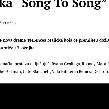
ka “Song To Song”
Ć
19.02.2017.
e nova drama Terrencea Malicka koja će premijeru doživj
na stiže 17. ožujka.
lumačku postavu uključujući Ryana Goslinga, Rooney Mara, 
ie Portman, Cate Blanchett, Vala Kilmera i Benicia Del Toro