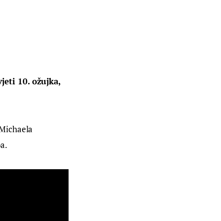
eti 10. ožujka, 
Michaela 
a.