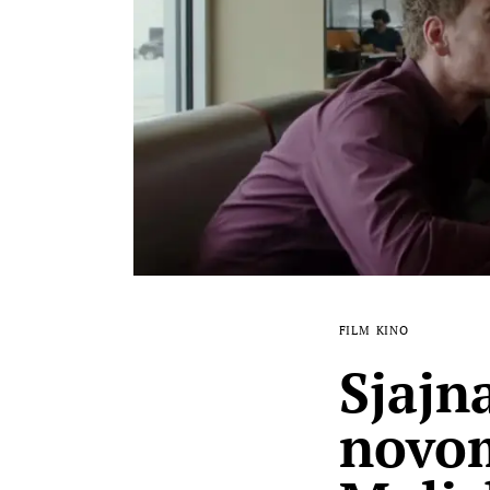
FILM
KINO
Sjajn
novom