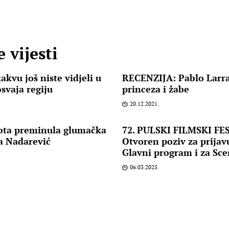
 vijesti
kvu još niste vidjeli u
RECENZIJA: Pablo Larra
osvaja regiju
princeza i žabe
20.12.2021.
vota preminula glumačka
72. PULSKI FILMSKI FE
a Nadarević
Otvoren poziv za prijav
Glavni program i za Sce
06.03.2025.