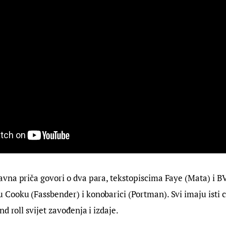
na priča govori o dva para, tekstopiscima Faye (Mata) i BV 
ooku (Fassbender) i konobarici (Portman). Svi imaju isti cil
d roll svijet zavođenja i izdaje.