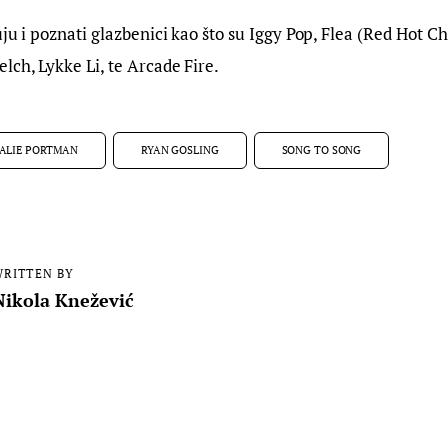
ju i poznati glazbenici kao što su Iggy Pop, Flea (Red Hot Chi
lch, Lykke Li, te Arcade Fire.
ALIE PORTMAN
RYAN GOSLING
SONG TO SONG
RITTEN BY
Nikola Knežević