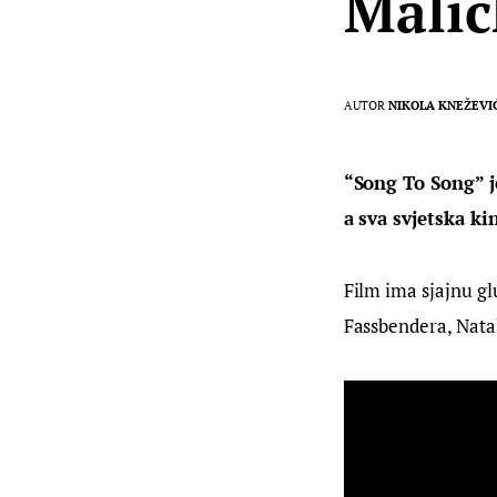
Malic
AUTOR
NIKOLA KNEŽEVI
“Song To Song” j
a sva svjetska ki
Film ima sjajnu g
Fassbendera, Natal