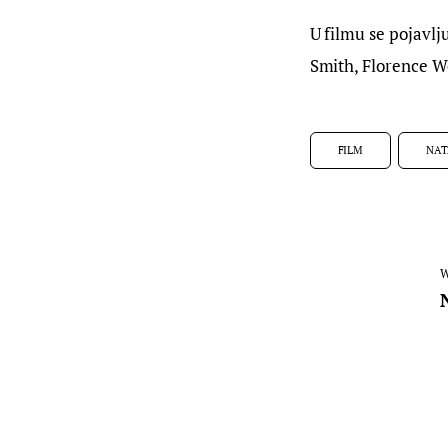
U filmu se pojavlju
Smith, Florence We
FILM
NAT
W