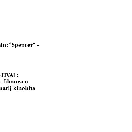
in: “Spencer” –
STIVAL:
u filmova u
narij kinohita