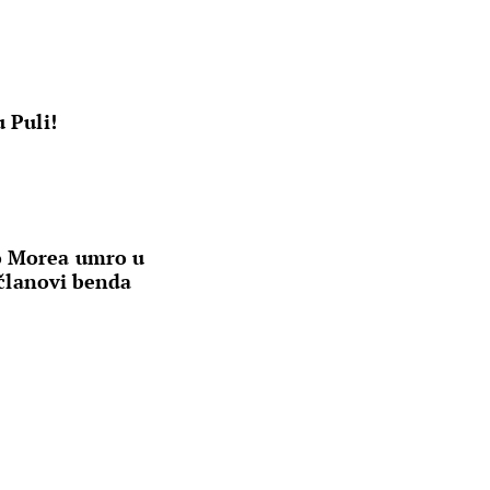
u Puli!
o Morea umro u
i članovi benda