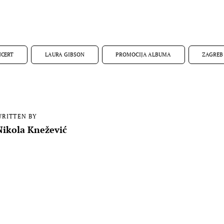
CERT
LAURA GIBSON
PROMOCIJA ALBUMA
ZAGREB
RITTEN BY
Nikola Knežević