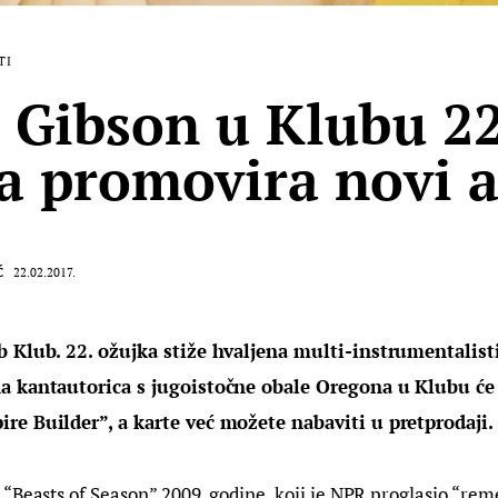
TI
 Gibson u Klubu 22
a promovira novi 
Ć
22.02.2017.
b Klub. 22. ožujka stiže hvaljena multi-instrumentalist
a kantautorica s jugoistočne obale Oregona u Klubu će p
re Builder”, a karte već možete nabaviti u pretprodaji.
“Beasts of Season” 2009. godine, koji je NPR proglasio “rem