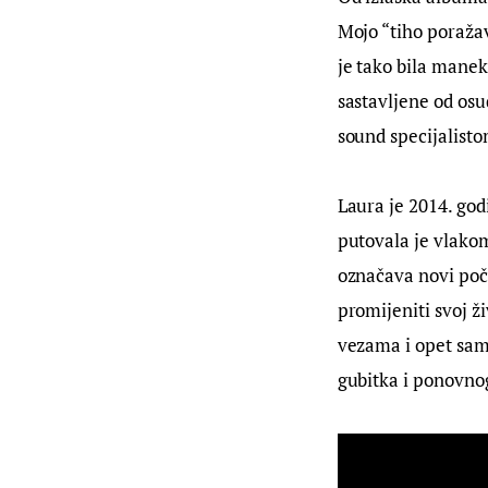
Mojo “tiho poražav
je tako bila mane
sastavljene od osu
sound specijalist
Laura je 2014. godi
putovala je vlakom
označava novi poč
promijeniti svoj 
vezama i opet samo
gubitka i ponovno