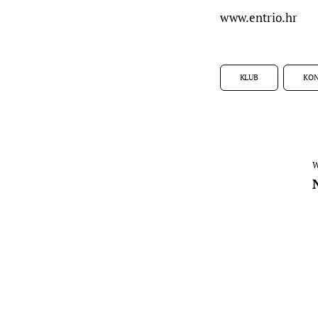
www.entrio.hr
KLUB
KON
W