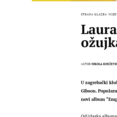
STRANA GLAZBA
VIJES
Laura
ožujk
AUTOR
NIKOLA KNEŽEVI
U zagrebački klu
Gibson. Popularn
novi album “Empi
Od izlaska albuma 