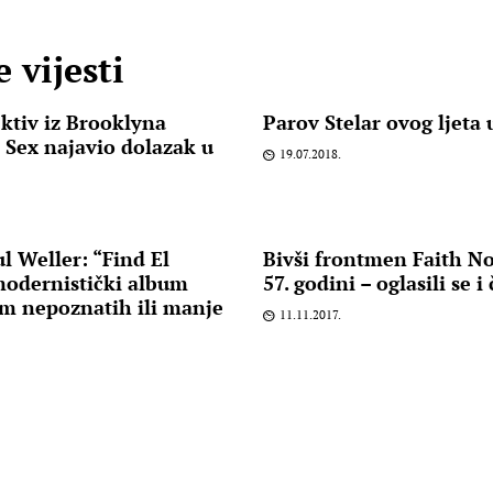
 vijesti
ktiv iz Brooklyna
Parov Stelar ovog ljeta 
r Sex najavio dolazak u
19.07.2018.
 Weller: “Find El
Bivši frontmen Faith N
modernistički album
57. godini – oglasili se 
m nepoznatih ili manje
11.11.2017.