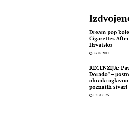
Izdvojene
Dream pop kole
Cigarettes Afte
Hrvatsku
23.02.2017.
RECENZIJA: Paul
Dorado” – post
obrada uglavno
poznatih stvari
07.08.2025.