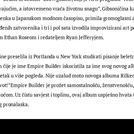
ajućim, a istovremeno vraća životnu snagu”, Gibsoničina kar
kenka u Japanskom modnom časopisu, primila gromoglasni a
đenih zatvorenika i tri i pol sata izvodila improvizirani art 
om Ethan Roseom i redateljem Ryan Jefferyjem.
ne preselila iz Portlanda u New York studirati pisanje beletr
 čije je ime Empire Builder iskoristila za ime svog novog al
etak u više pogleda. Nije uzalud moto novoga albuma Rilkeo
život!”Empire Builder je prožet samostalnošću, ženstvenošću
ćom. Uz čistu savjest i toplinu, ovaj album uspješno hvata
g pronalaska.