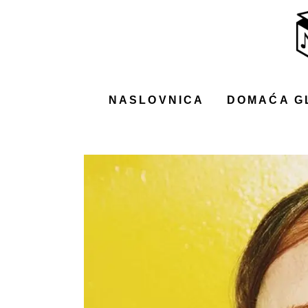
NASLOVNICA
DOMAĆA GLAZBA
STRANA GLAZBA
NASLOVNICA
DOMAĆA G
FILM
MUSIC BOX