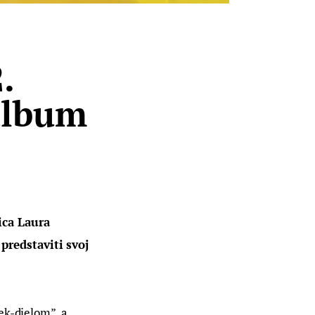
.
album
ica Laura 
redstaviti svoj 
ek-djelom”, a 