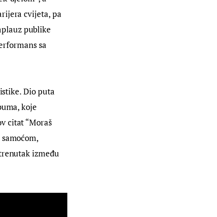
ijera cvijeta, pa 
plauz publike 
performans sa 
istike. Dio puta 
buma, koje 
v citat “Moraš 
, samoćom, 
 trenutak između 