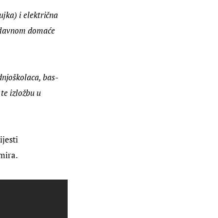
ujka) i električna 
uglavnom domaće 
dnjoškolaca, bas-
te izložbu u 
ijesti 
mira.