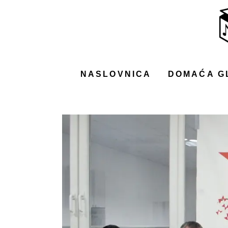
NASLOVNICA
DOMAĆA GLAZBA
STRANA GLAZBA
NASLOVNICA
DOMAĆA G
FILM
MUSIC BOX