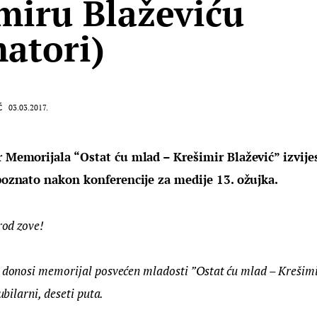
miru Blaževiću
atori)
Ć
03.03.2017.
r Memorijala “Ostat ću mlad – Krešimir Blažević” izvijes
 poznato nakon konferencije za medije 13. ožujka.
rod zove!
 donosi memorijal posvećen mladosti ”Ostat ću mlad – Krešimir 
jubilarni, deseti puta.