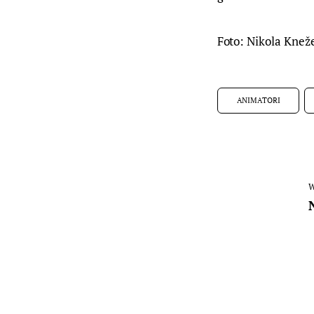
Foto: Nikola Knež
ANIMATORI
W