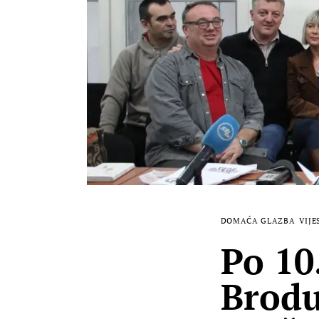
DOMAĆA GLAZBA
VIJE
Po 10
Brodu