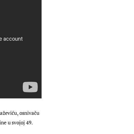
laževiću, osnivaču 
e u svojoj 49. 