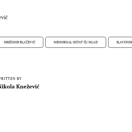
ević
KREŠIMIR BLAŽEVIĆ
MEMORIJAL OSTAT ĆU MLAD
SLAVONSK
RITTEN BY
Nikola Knežević