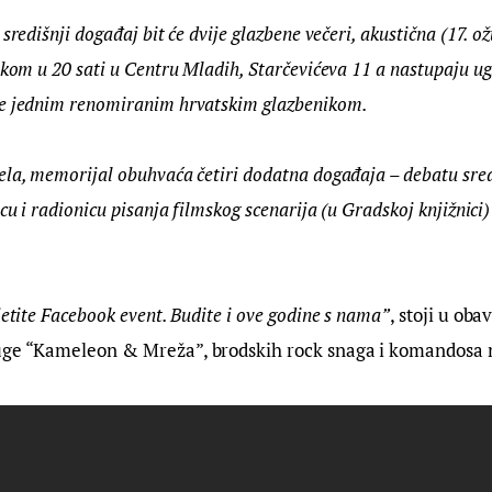
središnji događaj bit će dvije glazbene večeri, akustična (17. ož
etkom u 20 sati u Centru Mladih, Starčevićeva 11 a nastupaju 
ne jednim renomiranim hrvatskim glazbenikom.
ela, memorijal obuhvaća četiri dodatna događaja – debatu sre
cu i radionicu pisanja filmskog scenarija (u Gradskoj knjižnici) 
jetite Facebook event. Budite i ove godine s nama”
, stoji u obav
uge “Kameleon & Mreža”, brodskih rock snaga i komandosa 