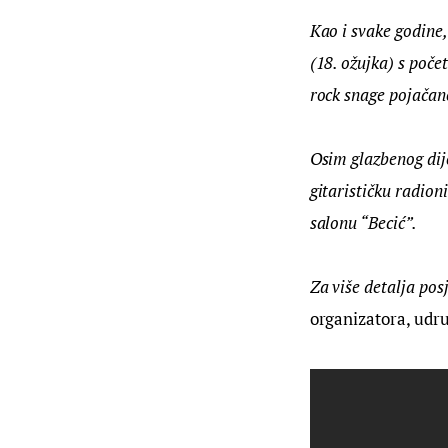
Kao i svake godine, 
(18. ožujka) s poč
rock snage pojača
Osim glazbenog dij
gitarističku radioni
salonu “Becić”.
Za više detalja pos
organizatora, udr