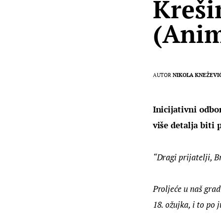
Kreši
(Anim
AUTOR
NIKOLA KNEŽEVI
Inicijativni odbo
više detalja biti
“Dragi prijatelji, B
Proljeće u naš grad
18. ožujka, i to po 