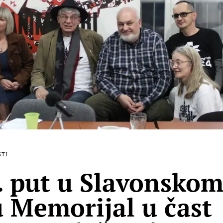
STI
. put u Slavonsko
 Memorijal u čast