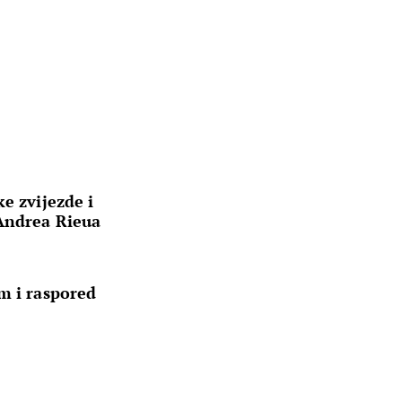
e zvijezde i
 Andrea Rieua
m i raspored