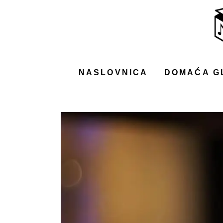
NASLOVNICA
DOMAĆA GLAZBA
STRANA GLAZBA
NASLOVNICA
DOMAĆA G
FILM
MUSIC BOX