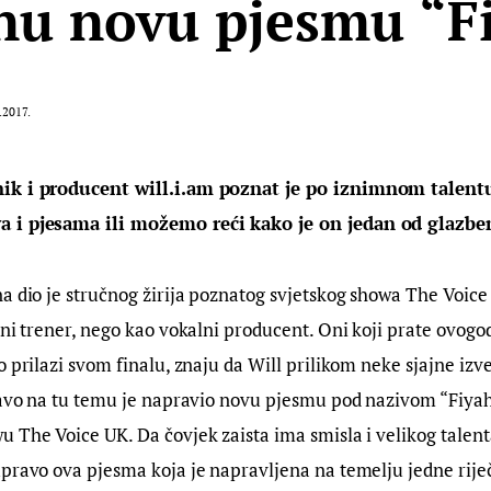
nu novu pjesmu “F
.2017.
ik i producent will.i.am poznat je po iznimnom talentu
 i pjesama ili možemo reći kako je on jedan od glazbe
a dio je stručnog žirija poznatog svjetskog showa The Voice 
lni trener, nego kao vokalni producent. Oni koji prate ovogod
o prilazi svom finalu, znaju da Will prilikom neke sjajne izv
ravo na tu temu je napravio novu pjesmu pod nazivom “Fiyah”
 The Voice UK. Da čovjek zaista ima smisla i velikog talent
pravo ova pjesma koja je napravljena na temelju jedne riječi