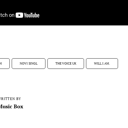
AH
NOVI SINGL
THE VOICE UK
WILL.I.AM.
RITTEN BY
Music Box