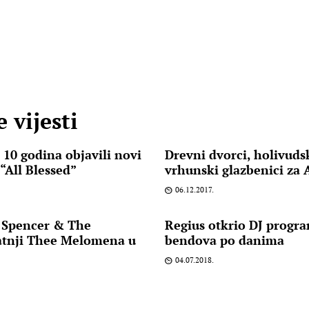
 vijesti
 10 godina objavili novi
Drevni dvorci, holivudsk
“All Blessed”
vrhunski glazbenici za
06.12.2017.
 Spencer & The
Regius otkrio DJ progra
atnji Thee Melomena u
bendova po danima
04.07.2018.