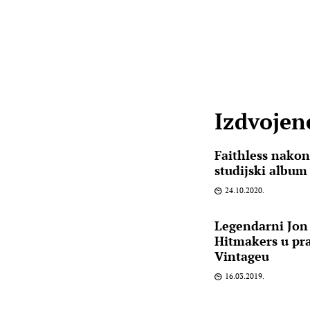
Izdvojene
Faithless nakon
studijski album 
24.10.2020.
Legendarni Jon
Hitmakers u pr
Vintageu
16.03.2019.