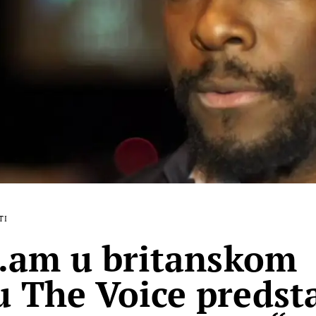
TI
i.am u britanskom
 The Voice predst