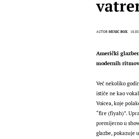
vatre
AUTOR
MUSIC BOX
18.03
Američki glazben
modernih ritmova
Već nekoliko godin
ističe ne kao voka
Voicea, koje polak
“fire (fiyah)”. Up
premijerno u showu
glazbe, pokazuje u