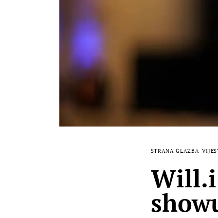
STRANA GLAZBA
VIJES
Will.
showu