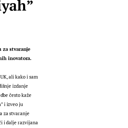
iyah”
 za stvaranje 
nih inovatora.
UK, ali kako i sam 
išnje izdanje 
edbe često kaže 
 i izveo ju 
a za stvaranje 
 i dalje razvijana 