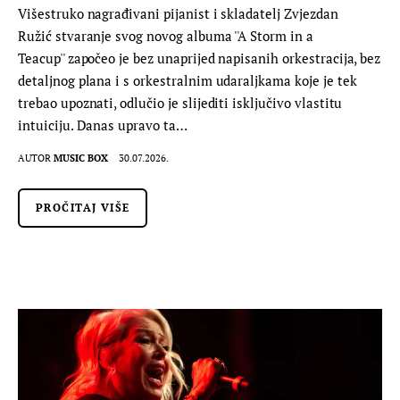
Višestruko nagrađivani pijanist i skladatelj Zvjezdan
Ružić stvaranje svog novog albuma ''A Storm in a
Teacup'' započeo je bez unaprijed napisanih orkestracija, bez
detaljnog plana i s orkestralnim udaraljkama koje je tek
trebao upoznati, odlučio je slijediti isključivo vlastitu
intuiciju. Danas upravo ta…
AUTOR
MUSIC BOX
30.07.2026.
PROČITAJ VIŠE