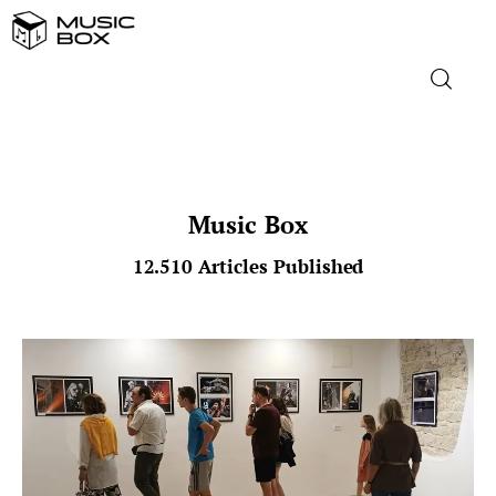
NASLOVNICA
DOMAĆA GLAZBA
Music Box
12.510
Articles Published
STRANA GLAZBA
FILM
MUSIC BOX