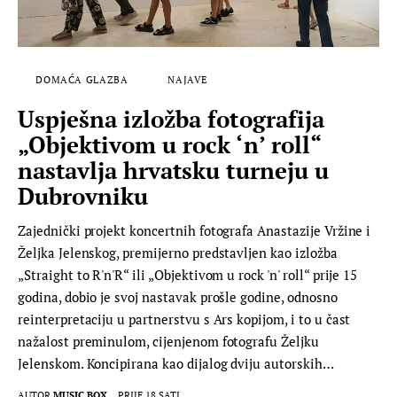
DOMAĆA GLAZBA
NAJAVE
Uspješna izložba fotografija
„Objektivom u rock ‘n’ roll“
nastavlja hrvatsku turneju u
Dubrovniku
Zajednički projekt koncertnih fotografa Anastazije Vržine i
Željka Jelenskog, premijerno predstavljen kao izložba
„Straight to R'n'R“ ili „Objektivom u rock 'n' roll“ prije 15
godina, dobio je svoj nastavak prošle godine, odnosno
reinterpretaciju u partnerstvu s Ars kopijom, i to u čast
nažalost preminulom, cijenjenom fotografu Željku
Jelenskom. Koncipirana kao dijalog dviju autorskih…
AUTOR
MUSIC BOX
PRIJE 18 SATI