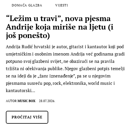
DOMAĆA GLAZBA
VIJESTI
“Ležim u travi”, nova pjesma
Andrije koja miriše na ljetu (i
još ponešto)
Andrija Rudić hrvatski je autor, gitarist i kantautor koji pod
umjetničkim i osobnim imenom Andrija već godinama gradi
potpuno svoj glazbeni svijet, ne obazirući se na pravila
tržišta ni očekivanja publike. Njegov glazbeni potpis temelji
se na ideji da je „žanr iznenađenje”, pa se u njegovim
pjesmama susreću pop, rock, elektronika, world music i
kantautorski…
AUTOR
MUSIC BOX
28.07.2026.
PROČITAJ VIŠE