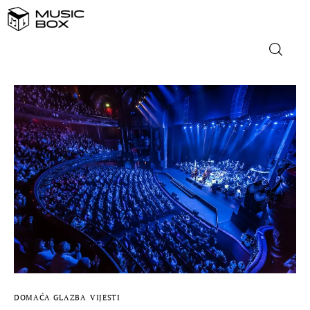
NASLOVNICA
DOMAĆA GLAZBA
STRANA GLAZBA
FILM
MUSIC BOX
DOMAĆA GLAZBA
VIJESTI