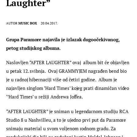
Laughter”
AUTOR
MUSIC BOX
20.04.2017.
Grupa Paramore najavila je izlazak dugoočekivanog, 
petog studijskog albuma.
Naslovljen “AFTER LAUGHTER” ovaj  album bit će objavljen 
u petak 12. svibnja.  Ovaj GRAMMYJEM nagrađen bend bio 
je u radnoj hibernaciji više od četiri godine.  Album je 
najavljen singlom ‘Hard Times’ kojeg prati dinamičan video 
‘’Hard Times’ u režiji Andrewa Joffea.
“AFTER LAUGHTER” je sniman u legendarnom studiju RCA 
Studio 8 u Nashvilleu, a to je ujedno prvi put da Paramore 
snimaju material u svom voljenom rodnom gradu. Za 
produkcijski dio bili su zaduženi Justin Meldal-Johnsen i 