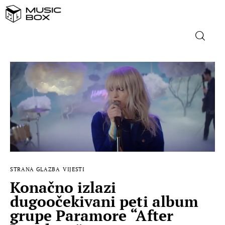
NASLOVNICA
DOMAĆA GLAZBA
STRANA GLAZBA
FILM
STRANA GLAZBA
VIJESTI
MUSIC BOX
Konačno izlazi
dugoočekivani peti album
grupe Paramore “After