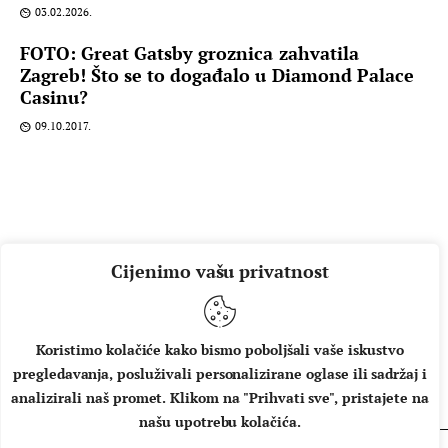
03.02.2026.
FOTO: Great Gatsby groznica zahvatila
Zagreb! Što se to događalo u Diamond Palace
Casinu?
09.10.2017.
Cijenimo vašu privatnost
Koristimo kolačiće kako bismo poboljšali vaše iskustvo
pregledavanja, posluživali personalizirane oglase ili sadržaj i
O NAMA
IMPRESSUM
UVJETI KORIŠTENJA
analizirali naš promet. Klikom na "Prihvati sve", pristajete na
našu upotrebu kolačića.