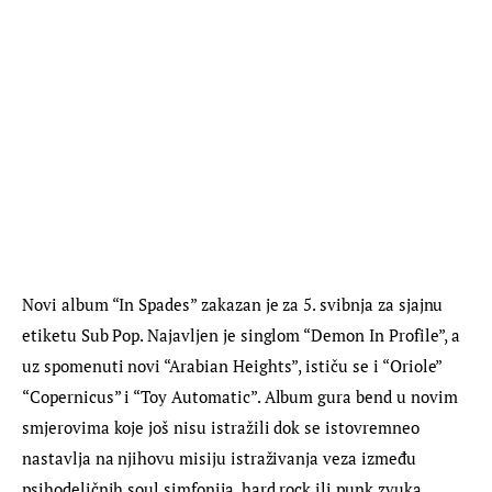
Novi album “In Spades” zakazan je za 5. svibnja za sjajnu 
etiketu Sub Pop. Najavljen je singlom “Demon In Profile”, a 
uz spomenuti novi “Arabian Heights”, ističu se i “Oriole” 
“Copernicus” i “Toy Automatic”. Album gura bend u novim 
smjerovima koje još nisu istražili dok se istovremneo 
nastavlja na njihovu misiju istraživanja veza između 
psihodeličnih soul simfonija, hard rock ili punk zvuka 