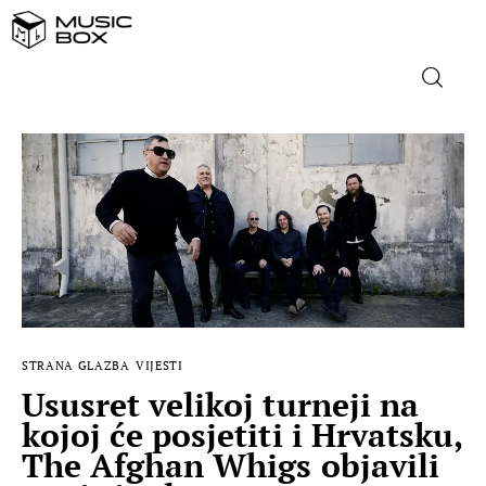
NASLOVNICA
DOMAĆA GLAZBA
STRANA GLAZBA
FILM
STRANA GLAZBA
VIJESTI
MUSIC BOX
Ususret velikoj turneji na
kojoj će posjetiti i Hrvatsku,
The Afghan Whigs objavili