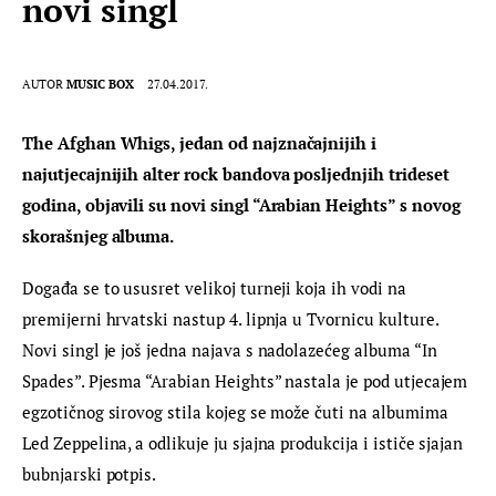
novi singl
AUTOR
MUSIC BOX
27.04.2017.
The Afghan Whigs, jedan od najznačajnijih i 
najutjecajnijih alter rock bandova posljednjih trideset 
godina, objavili su novi singl “Arabian Heights” s novog 
skorašnjeg albuma.
Događa se to ususret velikoj turneji koja ih vodi na 
premijerni hrvatski nastup 4. lipnja u Tvornicu kulture. 
Novi singl je još jedna najava s nadolazećeg albuma “In 
Spades”. Pjesma “Arabian Heights” nastala je pod utjecajem 
egzotičnog sirovog stila kojeg se može čuti na albumima 
Led Zeppelina, a odlikuje ju sjajna produkcija i ističe sjajan 
bubnjarski potpis.