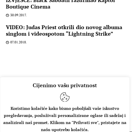
IZVJEŠĆE: Black Sabbath razdrmao Kaptol
Boutique Cinema
30.09.2017.
VIDEO: Judas Priest otkrili dio novog albuma
singlom i videospotom “Lightning Strike”
07.01.2018.
Cijenimo vašu privatnost
Koristimo kolačiće kako bismo poboljšali vaše iskustvo
pregledavanja, posluživali personalizirane oglase ili sadržaj i
O NAMA
IMPRESSUM
UVJETI KORIŠTENJA
analizirali naš promet. Klikom na "Prihvati sve", pristajete na
našu upotrebu kolačića.