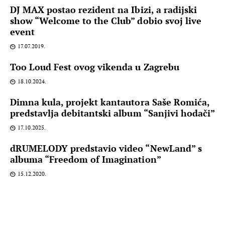
DJ MAX postao rezident na Ibizi, a radijski
show “Welcome to the Club” dobio svoj live
event
17.07.2019.
Too Loud Fest ovog vikenda u Zagrebu
18.10.2024.
Dimna kula, projekt kantautora Saše Romića,
predstavlja debitantski album “Sanjivi hodači”
17.10.2025.
dRUMELODY predstavio video “NewLand” s
albuma “Freedom of Imagination”
15.12.2020.