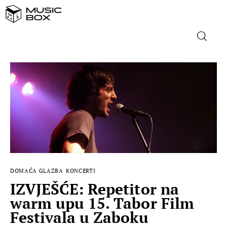
NASLOVNICA
DOMAĆA GLAZBA
STRANA GLAZBA
FILM
DOMAĆA GLAZBA
KONCERTI
MUSIC BOX
IZVJEŠĆE: Repetitor na
warm upu 15. Tabor Film
Festivala u Zaboku