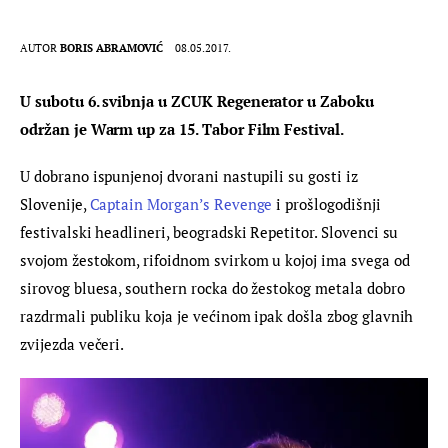
AUTOR
BORIS ABRAMOVIĆ
08.05.2017.
U subotu 6. svibnja u ZCUK Regenerator u Zaboku 
održan je Warm up za 15. Tabor Film Festival.
U dobrano ispunjenoj dvorani nastupili su gosti iz 
Slovenije, 
Captain Morgan’s Revenge
 i prošlogodišnji 
festivalski headlineri, beogradski Repetitor. Slovenci su 
svojom žestokom, rifoidnom svirkom u kojoj ima svega od 
sirovog bluesa, southern rocka do žestokog metala dobro 
razdrmali publiku koja je većinom ipak došla zbog glavnih 
zvijezda večeri.