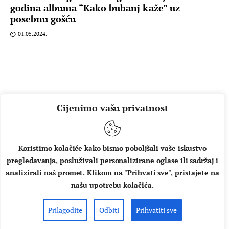
godina albuma “Kako bubanj kaže” uz
posebnu gošću
01.05.2024.
Cijenimo vašu privatnost
Koristimo kolačiće kako bismo poboljšali vaše iskustvo
pregledavanja, posluživali personalizirane oglase ili sadržaj i
O NAMA
IMPRESSUM
UVJETI KORIŠTENJA
analizirali naš promet. Klikom na "Prihvati sve", pristajete na
našu upotrebu kolačića.
Prilagodite
Odbiti
Prihvatiti sve
Copyright © 2026 Music Box - All rights reserved.