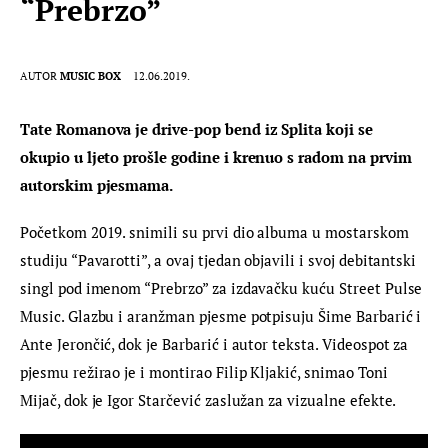
“Prebrzo”
AUTOR
MUSIC BOX
12.06.2019.
Tate Romanova je drive-pop bend iz Splita koji se 
okupio u ljeto prošle godine i krenuo s radom na prvim 
autorskim pjesmama.
Početkom 2019. snimili su prvi dio albuma u mostarskom 
studiju “Pavarotti”, a ovaj tjedan objavili i svoj debitantski 
singl pod imenom “Prebrzo” za izdavačku kuću Street Pulse 
Music. Glazbu i aranžman pjesme potpisuju Šime Barbarić i 
Ante Jerončić, dok je Barbarić i autor teksta. Videospot za 
pjesmu režirao je i montirao Filip Kljakić, snimao Toni 
Mijač, dok je Igor Starčević zaslužan za vizualne efekte.