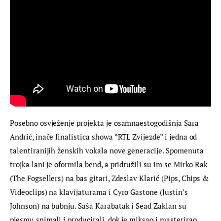
Posebno osvježenje projekta je osamnaestogodišnja Sara 
Andrić, inače finalistica showa “RTL Zvijezde” i jedna od 
talentiranijih ženskih vokala nove generacije. Spomenuta 
trojka lani je oformila bend, a pridružili su im se Mirko Rak 
(The Fogsellers) na bas gitari, Zdeslav Klarić (Pips, Chips & 
Videoclips) na klavijaturama i Cyro Gastone (Justin’s 
Johnson) na bubnju. Saša Karabatak i Sead Zaklan su 
pjesmu snimali i producirali, dok je miksao i masterirao 