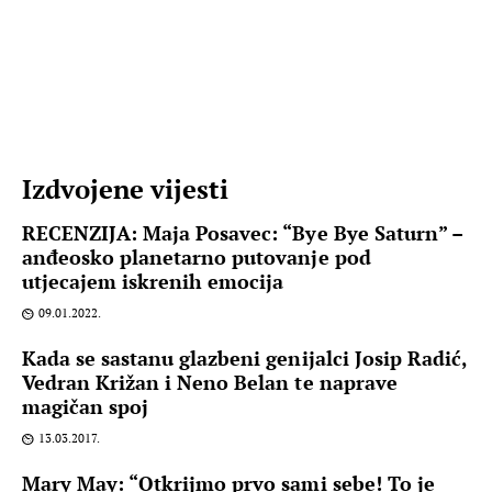
Izdvojene vijesti
RECENZIJA: Maja Posavec: “Bye Bye Saturn” –
anđeosko planetarno putovanje pod
utjecajem iskrenih emocija
09.01.2022.
Kada se sastanu glazbeni genijalci Josip Radić,
Vedran Križan i Neno Belan te naprave
magičan spoj
13.03.2017.
Mary May: “Otkrijmo prvo sami sebe! To je