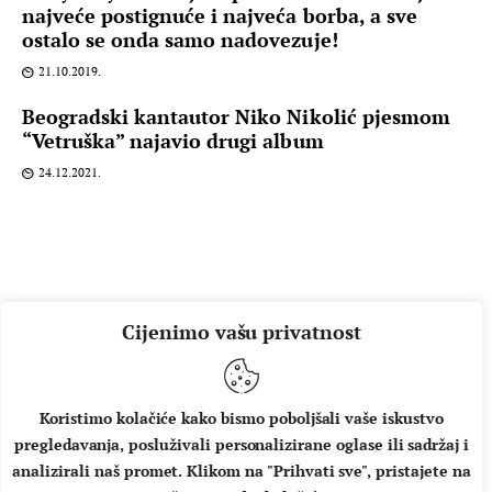
najveće postignuće i najveća borba, a sve
ostalo se onda samo nadovezuje!
21.10.2019.
Beogradski kantautor Niko Nikolić pjesmom
“Vetruška” najavio drugi album
24.12.2021.
Cijenimo vašu privatnost
Koristimo kolačiće kako bismo poboljšali vaše iskustvo
pregledavanja, posluživali personalizirane oglase ili sadržaj i
O NAMA
IMPRESSUM
UVJETI KORIŠTENJA
analizirali naš promet. Klikom na "Prihvati sve", pristajete na