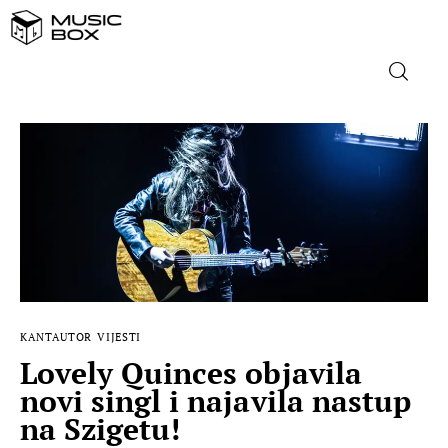
NASLOVNICA
DOMAĆA GLAZBA
STRANA GLAZBA
FILM
KANTAUTOR
VIJESTI
MUSIC BOX
Lovely Quinces objavila
novi singl i najavila nastup
na Szigetu!