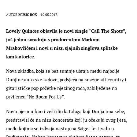
AUTOR
MUSIC BOX
10.05.2017.
Lovely Quinces objavila je novi single “Call The Shots”, 
još jednu suradnju s producentom Markom 
Mrakovčićem i novi u nizu sjajnih singlova splitske 
kantautorice.
Nova skladba, koja se bez sumnje ubraja među najbolje 
Dunjine autorske radove, podsjeća na snažne alt country i 
gitarističke pop početke njezinog rada, zabilježene na 
prvijencu “No Room For Us”.
Novu pjesmu, kao i veći dio kataloga koji Dunja ima sebe, 
predstaviti će na nizu koncerata koji ju očekuju ovog ljeta, 
među kojima se izdvaja nastup na Sziget festivalu u 
Budimpešti. Nakon koncertno aktivne ljetne sezone, za 