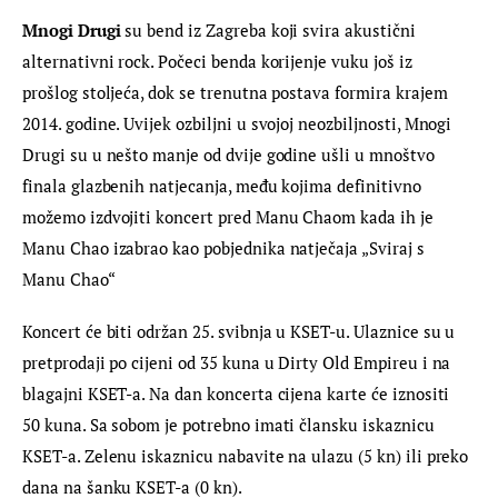
Mnogi Drugi
 su bend iz Zagreba koji svira akustični 
alternativni rock. Počeci benda korijenje vuku još iz 
prošlog stoljeća, dok se trenutna postava formira krajem 
2014. godine. Uvijek ozbiljni u svojoj neozbiljnosti, Mnogi 
Drugi su u nešto manje od dvije godine ušli u mnoštvo 
finala glazbenih natjecanja, među kojima definitivno 
možemo izdvojiti koncert pred Manu Chaom kada ih je 
Manu Chao izabrao kao pobjednika natječaja „Sviraj s 
Manu Chao“
Koncert će biti održan 25. svibnja u KSET-u. Ulaznice su u 
pretprodaji po cijeni od 35 kuna u Dirty Old Empireu i na 
blagajni KSET-a. Na dan koncerta cijena karte će iznositi 
50 kuna. Sa sobom je potrebno imati člansku iskaznicu 
KSET-a. Zelenu iskaznicu nabavite na ulazu (5 kn) ili preko 
dana na šanku KSET-a (0 kn).