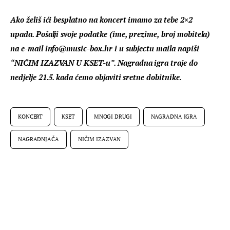
Ako želiš ići besplatno na koncert imamo za tebe 2×2 
upada. Pošalji svoje podatke (ime, prezime, broj mobitela) 
na e-mail info@music-box.hr i u subjectu maila napiši 
“NIČIM IZAZVAN U KSET-u”. Nagradna igra traje do 
nedjelje 21.5. kada ćemo objaviti sretne dobitnike.
KONCERT
KSET
MNOGI DRUGI
NAGRADNA IGRA
NAGRADNJAČA
NIČIM IZAZVAN