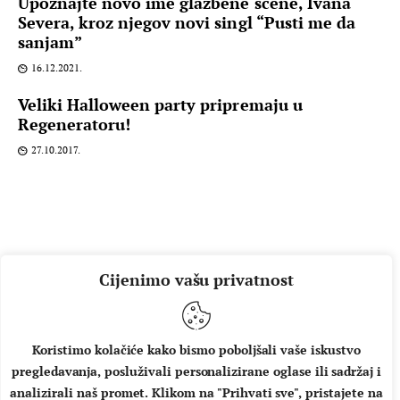
Upoznajte novo ime glazbene scene, Ivana
Severa, kroz njegov novi singl “Pusti me da
sanjam”
16.12.2021.
Veliki Halloween party pripremaju u
Regeneratoru!
27.10.2017.
Cijenimo vašu privatnost
Koristimo kolačiće kako bismo poboljšali vaše iskustvo
pregledavanja, posluživali personalizirane oglase ili sadržaj i
O NAMA
IMPRESSUM
UVJETI KORIŠTENJA
analizirali naš promet. Klikom na "Prihvati sve", pristajete na