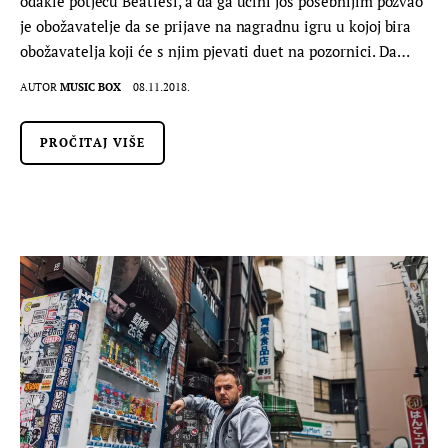
odakle potječu Beatlesi, a da ga učini još posebnijim pozvao
je obožavatelje da se prijave na nagradnu igru u kojoj bira
obožavatelja koji će s njim pjevati duet na pozornici. Da…
AUTOR
MUSIC BOX
08.11.2018.
PROČITAJ VIŠE