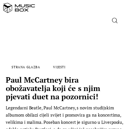
NASLOVNICA
DOMAĆA GLAZBA
STRANA GLAZBA
VIJESTI
STRANA GLAZBA
Paul McCartney bira
FILM
obožavatelja koji će s njim
pjevati duet na pozornici!
MUSIC BOX
Legendarni Beatle, Paul McCartney, s novim studijskim
albumom obilazi cijeli svijet i promovira ga na koncertima,
velikima i malima. Poseban koncert je sigurno u Liverpoolu,