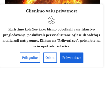
Cijenimo vašu privatnost
Koristimo kolačiće kako bismo poboljšali vaše iskustvo
pregledavanja, posluživali personalizirane oglase ili sadržaj i
analizirali naš promet. Klikom na "Prihvati sve", pristajete na
našu upotrebu kolačića.
STRANA GLAZBA
ULAZNICE ZA KONCERTE
Prilagodite
Odbiti
Prihvatiti sve
REZULTATI NAGRADNE IGRE:
Na Black Sabbath u Cinestar
idu…
U četvrtak, 28. rujna u odabranim Cinestar kinima bit će
prikazan koncertni film “Black Sabbath: The End of the
End” o jednom od najvećih metal bendova u povijesti iza
kojeg stoji legendarni pjevač Ozzy Osbourne. Proteklih dana