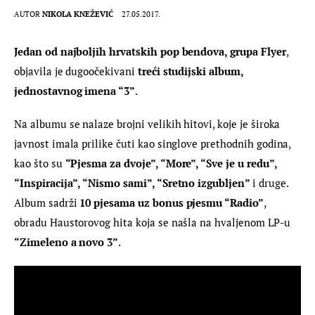
AUTOR
NIKOLA KNEŽEVIĆ
27.05.2017.
Jedan od najboljih hrvatskih pop bendova, grupa Flyer
, 
objavila je dugoočekivani 
treći studijski album, 
jednostavnog imena “3”
.
Na albumu se nalaze brojni velikih hitovi, koje je široka 
javnost imala prilike čuti kao singlove prethodnih godina, 
kao što su 
“Pjesma za dvoje”, “More”, “Sve je u redu”, 
“Inspiracija”, “Nismo sami”, “Sretno izgubljen” 
i druge. 
Album sadrži 
10 pjesama uz bonus pjesmu “Radio”
, 
obradu Haustorovog hita koja se našla na hvaljenom LP-u
“Zimeleno a novo 3”
.