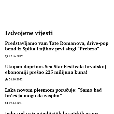
Izdvojene vijesti
Predstavljamo vam Tate Romanova, drive-pop
bend iz Splita i njihov prvi singl “Prebrzo”
12.06.2019.
Ukupan doprinos Sea Star Festivala hrvatskoj
ekonomiji prešao 225 milijuna kuna!
24.10.2022.
Laka novom pjesmom poručuje: “Samo kad
hrčeš ja mogu da zaspim”
19.12.2021.
Jedna od najzanimljivijih hrvatskih grupa,