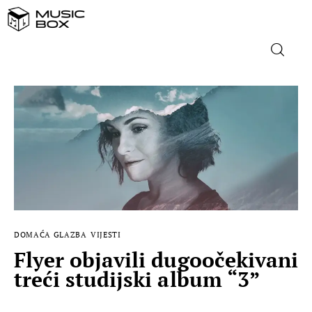
NASLOVNICA
DOMAĆA GLAZBA
STRANA GLAZBA
FILM
DOMAĆA GLAZBA
VIJESTI
MUSIC BOX
Flyer objavili dugoočekivani
treći studijski album “3”