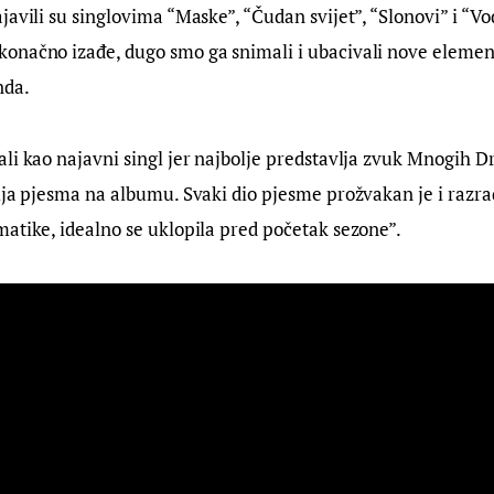
javili su singlovima “Maske”, “Čudan svijet”, “Slonovi” i “Vo
onačno izađe, dugo smo ga snimali i ubacivali nove element
nda.
li kao najavni singl jer najbolje predstavlja zvuk Mnogih D
ija pjesma na albumu. Svaki dio pjesme prožvakan je i razrađ
atike, idealno se uklopila pred početak sezone”.