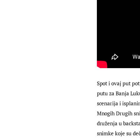
Spot i ovaj put po
putu za Banja Luku
scenarija i isplan
Mnogih Drugih sni
druženja u backst
snimke koje su de