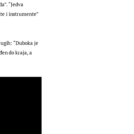
da”. “Jedva 
e i instrumente” 
rugih: “Duboka je 
en do kraja, a 