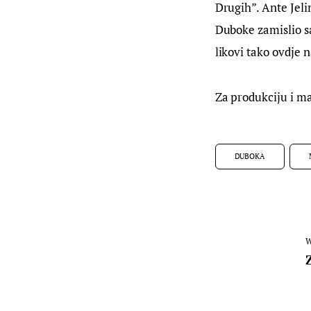
Drugih”. Ante Jeli
Duboke zamislio sa
likovi tako ovdje 
Za produkciju i ma
DUBOKA
W