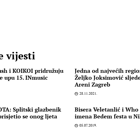
 vijesti
h i KOIKOI pridružuju
Jedna od najvećih regio
e upu 15. INmusic
Željko Joksimović sljed
Areni Zagreb
28.11.2021.
A: Splitski glazbenik
Bisera Veletanlić i Who
risjetio se onog ljeta
imena Bedem festa u Ni
05.07.2019.