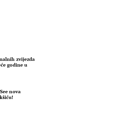
nalnih zvijezda
eće godine u
 See nova
kšiću!