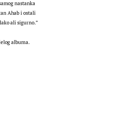
 samog nastanka 
an Ahab i ostali 
ako ali sigurno.”
ijelog albuma.