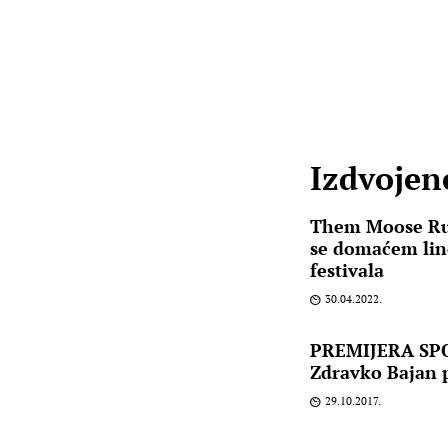
Izdvojene
Them Moose Rus
se domaćem lin
festivala
30.04.2022.
PREMIJERA SPOT
Zdravko Bajan p
29.10.2017.