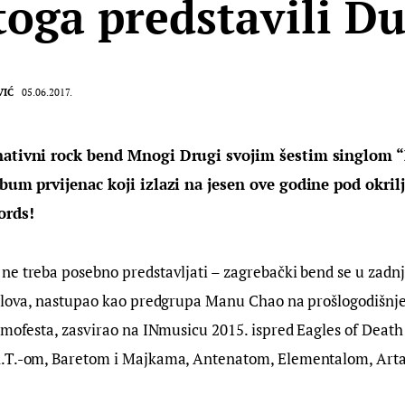
 toga predstavili D
VIĆ
05.06.2017.
nativni rock bend Mnogi Drugi svojim šestim singlom 
lbum prvijenac koji izlazi na jesen ove godine pod okri
ords!
e treba posebno predstavljati – zagrebački bend se u zadnj
nglova, nastupao kao predgrupa Manu Chao na prošlogodišnje
emofesta, zasvirao na INmusicu 2015. ispred Eagles of Death M
.T.-om, Baretom i Majkama, Antenatom, Elementalom, Arta