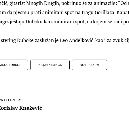
nčić, gitarist Mnogih Drugih, pobrinuo se za animacije: “Od
m da pjesmu prati animirani spot na tragu Gorillaza. Kapat
nagovještaju Duboku kao animirani spot, na kojem se radi pol
stering Duboke zaslužan je Leo Anđelković, kao i za zvuk c
MNOGI DRUGI
NAJAVNI SINGL
NOVI ALBUM
RITTEN BY
Zorislav Knežević