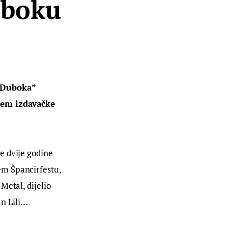
uboku
“Duboka” 
ljem izdavačke 
e dvije godine 
m Špancirfestu, 
etal, dijelio 
n Lili…