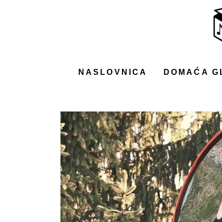
NASLOVNICA
DOMAĆA GLAZBA
STRANA GLAZBA
NASLOVNICA
DOMAĆA G
FILM
MUSIC BOX