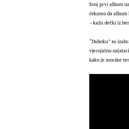
Svoj prvi album na
čekamo da album k
– kažu dečki iz be
“Duboku” su izabra
vjerojatno najstar
kako je morske tem