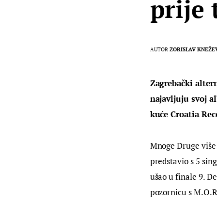
prije
AUTOR
ZORISLAV KNEŽE
Zagrebački alter
najavljuju svoj a
kuće Croatia Rec
Mnoge Druge više n
predstavio s 5 si
ušao u finale 9. D
pozornicu s M.O.R