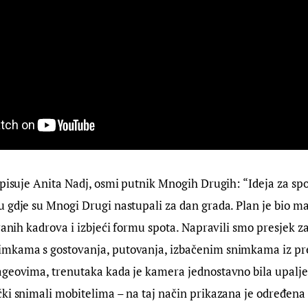
tpisuje Anita Nadj, osmi putnik Mnogih Drugih: “Ideja za spot
 gdje su Mnogi Drugi nastupali za dan grada. Plan je bio ma
iranih kadrova i izbjeći formu spota. Napravili smo presjek z
mkama s gostovanja, putovanja, izbačenim snimkama iz pre
ageovima, trenutaka kada je kamera jednostavno bila upalje
čki snimali mobitelima – na taj način prikazana je određena