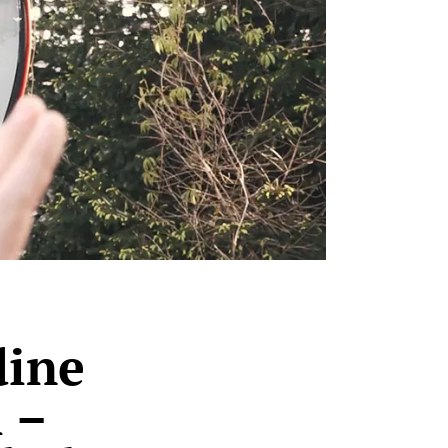
dine
 –