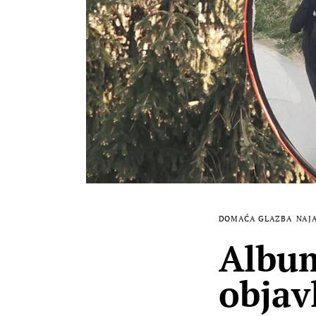
DOMAĆA GLAZBA
NAJ
Album
objav