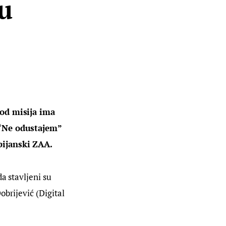
u
 od misija ima 
 “Ne odustajem” 
bijanski ZAA.
a stavljeni su 
brijević (Digital 