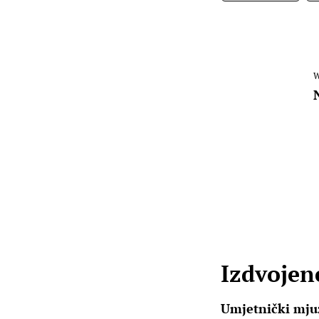
W
Izdvojene
Umjetnički mjuz