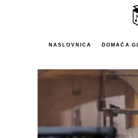
NASLOVNICA
DOMAĆA GLAZBA
STRANA GLAZBA
NASLOVNICA
DOMAĆA G
FILM
MUSIC BOX