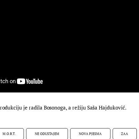
produkciju je radila Bosonoga, a režiju Saša Hajduković.
M.O.R.T.
NE ODUSTAJEM
NOVA PJESMA
ZAA