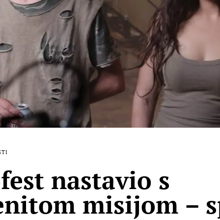
STI
est nastavio s
nitom misijom – s