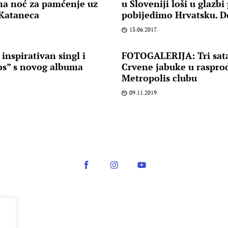
a noć za pamćenje uz
u Sloveniji loši u glazb
 Kataneca
pobijedimo Hrvatsku. Do
13.06.2017.
 inspirativan singl i
FOTOGALERIJA: Tri sata
os” s novog albuma
Crvene jabuke u raspr
Metropolis clubu
09.11.2019.