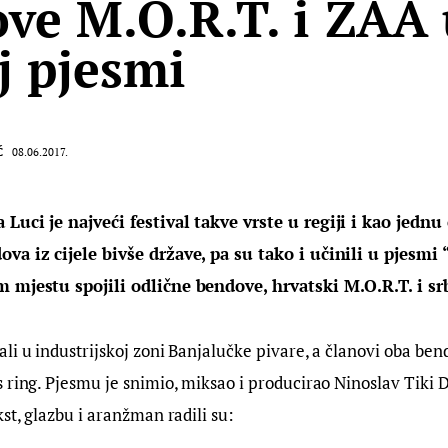
ve M.O.R.T. i ZAA 
j pjesmi
Ć
08.06.2017.
Luci je najveći festival takve vrste u regiji i kao jednu
va iz cijele bivše države, pa su tako i učinili u pjesmi
 mjestu spojili odlične bendove, hrvatski M.O.R.T. i sr
li u industrijskoj zoni Banjalučke pivare, a članovi oba bend
 ring. Pjesmu je snimio, miksao i producirao Ninoslav Tiki Do
kst, glazbu i aranžman radili su: