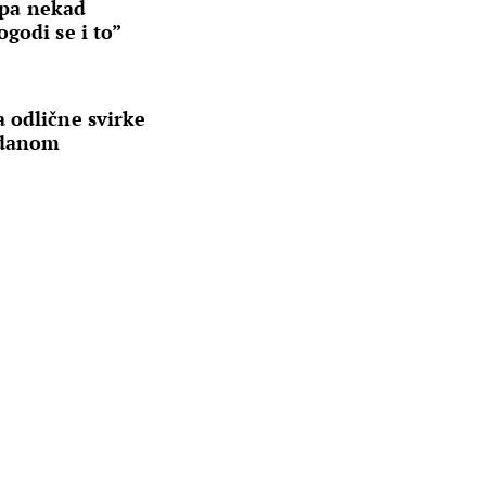
i pa nekad
godi se i to”
 odlične svirke
odanom