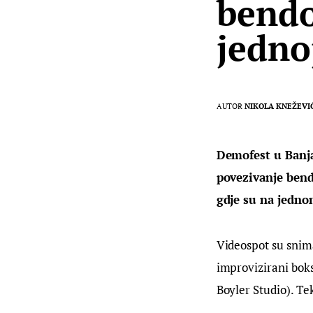
bendo
jedno
AUTOR
NIKOLA KNEŽEVI
Demofest u Banja 
povezivanje bendo
gdje su na jednom
Videospot su snima
improvizirani boks
Boyler Studio). Te