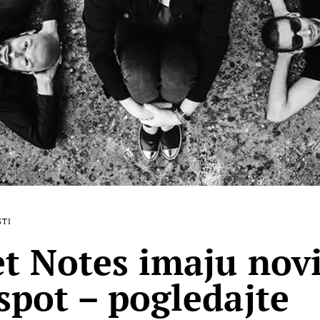
STI
et Notes imaju nov
spot – pogledajte