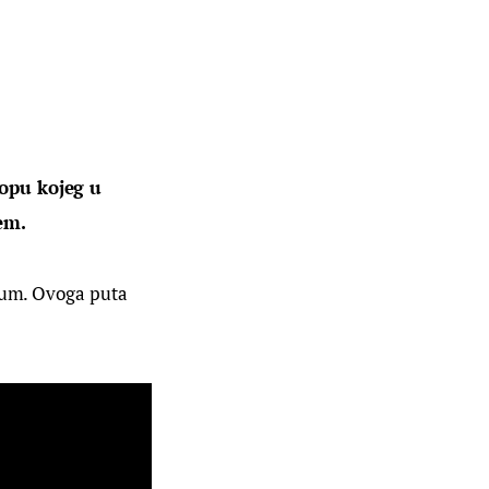
lopu kojeg u 
em.
lbum. Ovoga puta 