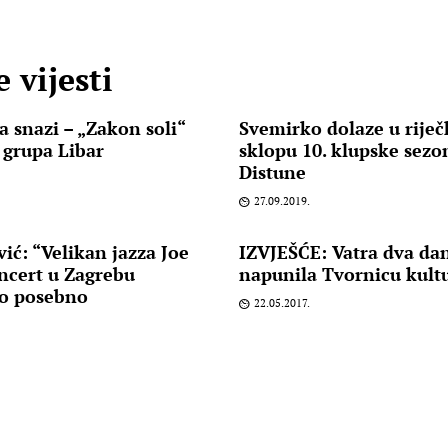
 vijesti
a snazi – „Zakon soli“
Svemirko dolaze u riječ
a grupa Libar
sklopu 10. klupske sez
Distune
27.09.2019.
ić: “Velikan jazza Joe
IZVJEŠĆE: Vatra dva d
oncert u Zagrebu
napunila Tvornicu kult
o posebno
22.05.2017.