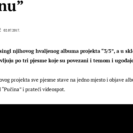
nu”
Ć
02.07.2017.
 singl njihovog hvaljenog albuma projekta “3/3”, a u sk
avljuju po tri pjesme koje su povezani i temom i ugođaj
u ovog projekta sve pjesme stave na jedno mjesto i objave a
l “Pučina” i prateći videospot.