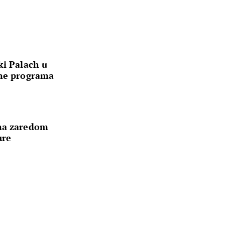
ki Palach u
one programa
ana zaredom
ure