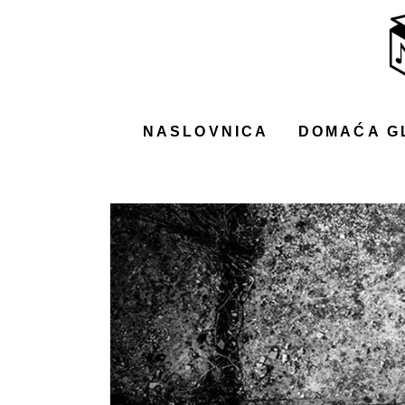
NASLOVNICA
DOMAĆA GLAZBA
STRANA GLAZBA
NASLOVNICA
DOMAĆA G
FILM
MUSIC BOX