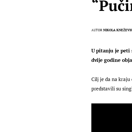
“Puči
AUTOR
NIKOLA KNEŽEVI
U pitanju je peti
dvije godine obj
Cilj je da na kraj
predstavili su sing