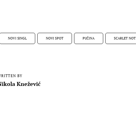
NOVI SINGL
NOVI SPOT
PUČINA
SCARLET NOT
RITTEN BY
Nikola Knežević