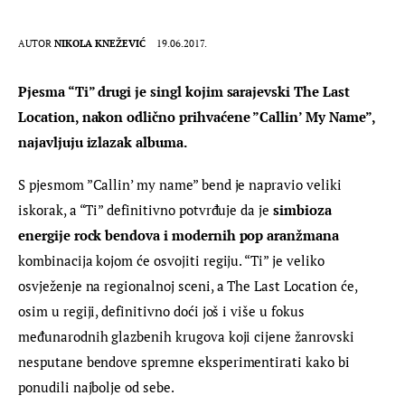
AUTOR
NIKOLA KNEŽEVIĆ
19.06.2017.
Pjesma “Ti” drugi je singl kojim sarajevski The Last 
Location, nakon odlično prihvaćene ”Callin’ My Name”, 
najavljuju izlazak albuma. 
S pjesmom ”Callin’ my name” bend je napravio veliki 
iskorak, a “Ti” definitivno potvrđuje da je 
simbioza 
energije rock bendova i modernih pop aranžmana
kombinacija kojom će osvojiti regiju. “Ti” je veliko 
osvježenje na regionalnoj sceni, a The Last Location će, 
osim u regiji, definitivno doći još i više u fokus 
međunarodnih glazbenih krugova koji cijene žanrovski 
nesputane bendove spremne eksperimentirati kako bi 
ponudili najbolje od sebe.