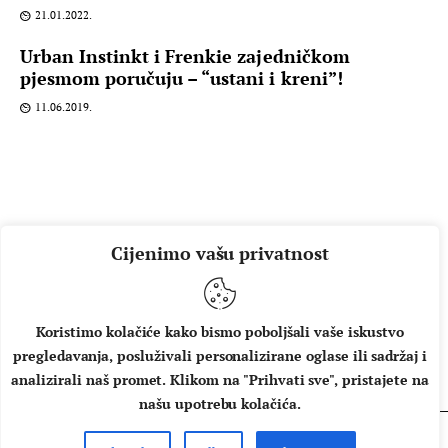
21.01.2022.
Urban Instinkt i Frenkie zajedničkom
pjesmom poručuju – “ustani i kreni”!
11.06.2019.
Cijenimo vašu privatnost
Koristimo kolačiće kako bismo poboljšali vaše iskustvo
pregledavanja, posluživali personalizirane oglase ili sadržaj i
O NAMA
IMPRESSUM
UVJETI KORIŠTENJA
analizirali naš promet. Klikom na "Prihvati sve", pristajete na
našu upotrebu kolačića.