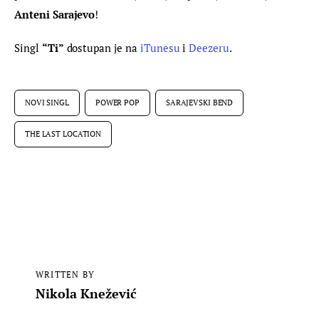
Anteni Sarajevo
!
Singl 
“Ti”
 dostupan je na 
iTunesu
 i 
Deezeru
.
NOVI SINGL
POWER POP
SARAJEVSKI BEND
THE LAST LOCATION
WRITTEN BY
Nikola Knežević