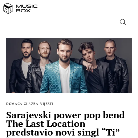
NASLOVNICA
DOMAĆA GLAZBA
STRANA GLAZBA
FILM
DOMAĆA GLAZBA
VIJESTI
MUSIC BOX
Sarajevski power pop bend
The Last Location
predstavio novi singl “Ti”