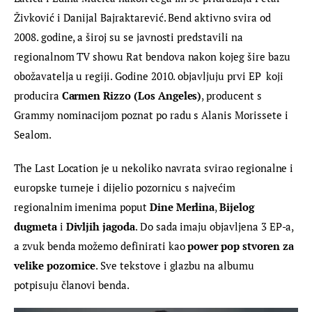
Živković i Danijal Bajraktarević. Bend aktivno svira od 
2008. godine, a široj su se javnosti predstavili na 
regionalnom TV showu Rat bendova nakon kojeg šire bazu 
obožavatelja u regiji. Godine 2010. objavljuju prvi EP  koji 
producira 
Carmen Rizzo (Los Angeles)
, producent s 
Grammy nominacijom poznat po radu s Alanis Morissete i 
Sealom.
The Last Location je u nekoliko navrata svirao regionalne i 
europske turneje i dijelio pozornicu s najvećim 
regionalnim imenima poput 
Dine Merlina
, 
Bijelog 
dugmeta
 i 
Divljih jagoda
. Do sada imaju objavljena 3 EP-a, 
a zvuk benda možemo definirati kao 
power pop stvoren za 
velike pozornice
. Sve tekstove i glazbu na albumu 
potpisuju članovi benda.