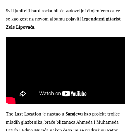
Svi ljubitelji hard rocka bit će zadovoljni činjenicom da će 
se kao gost na novom albumu pojaviti 
legendarni gitarist 
Zele Lipovača
.
The Last Location je nastao u 
Sarajevu
 kao projekt trojice 
mladih glazbenika, braće blizanaca Ahmeda i Muhameda 
Latića i Edina Mucića nakon čega im se pridružuju Petar 