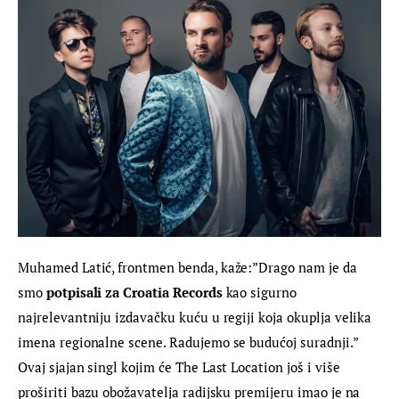
Muhamed Latić, frontmen benda, kaže:”Drago nam je da 
smo 
potpisali za Croatia Records
 kao sigurno 
najrelevantniju izdavačku kuću u regiji koja okuplja velika 
imena regionalne scene. Radujemo se budućoj suradnji.” 
Ovaj sjajan singl kojim će The Last Location još i više 
proširiti bazu obožavatelja radijsku premijeru imao je na 