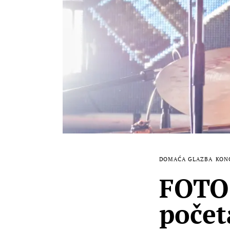
DOMAĆA GLAZBA
KON
FOTO
počet