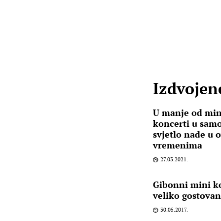
Izdvojene
U manje od min
koncerti u sam
svjetlo nade u 
vremenima
27.03.2021.
Gibonni mini k
veliko gostovan
30.05.2017.