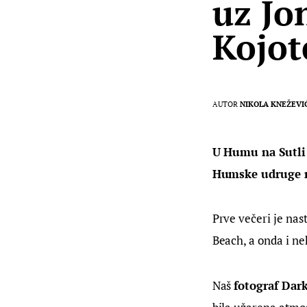
uz Jo
Kojot
AUTOR
NIKOLA KNEŽEVI
U Humu na Sutli 
Humske udruge ml
Prve večeri je nas
Beach, a onda i nek
Naš 
fotograf Dar