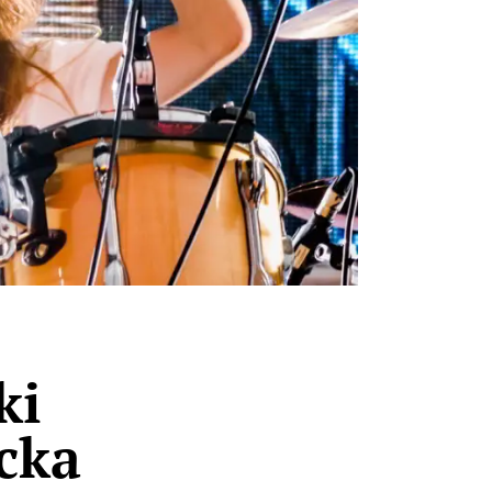
ki
cka