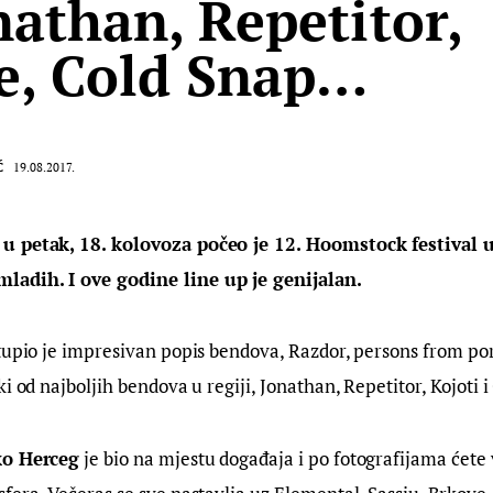
nathan, Repetitor,
e, Cold Snap…
Ć
19.08.2017.
u petak, 18. kolovoza počeo je 12. Hoomstock festival u
adih. I ove godine line up je genijalan.
tupio je impresivan popis bendova, Razdor, persons from por
i od najboljih bendova u regiji, Jonathan, Repetitor, Kojoti 
ko Herceg
 je bio na mjestu događaja i po fotografijama ćete v