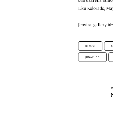
bila užarena atmos
Liku Kolorado, Ma
[envira-gallery id
BRKOVI
C
JONATHAN
W