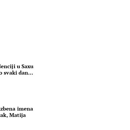
denciji u Saxu
ako svaki dan…
lazbena imena
ak, Matija