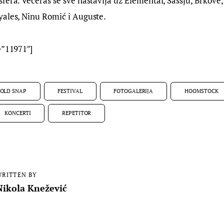
fera. Večeras se sve nastavlja uz Elemental, Sassju, Brkove, 
yales, Ninu Romić i Auguste.
=”11971″]
OLD SNAP
FESTIVAL
FOTOGALERIJA
HOOMSTOCK
KONCERTI
REPETITOR
RITTEN BY
Nikola Knežević