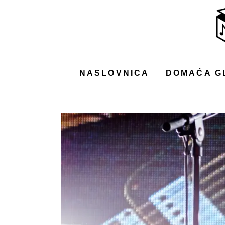
NASLOVNICA
DOMAĆA GLAZBA
STRANA GLAZBA
NASLOVNICA
DOMAĆA G
FILM
MUSIC BOX