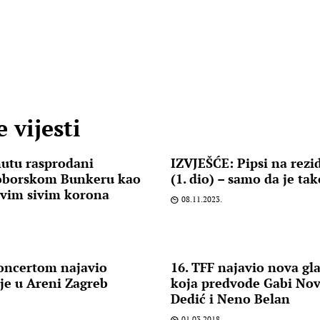
 vijesti
utu rasprodani
IZVJEŠĆE: Pipsi na rezi
oborskom Bunkeru kao
(1. dio) – samo da je t
ovim sivim korona
08.11.2023.
oncertom najavio
16. TFF najavio nova g
je u Areni Zagreb
koja predvode Gabi Nov
Dedić i Neno Belan
01.03.2018.