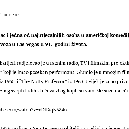
Ć
20.08.2017.
ac i jedna od najutjecajnijih osoba u američkoj komedij
ovoza u Las Vegas u 91.  godini života.
karijeri sudjelovao je u raznim radio, TV i filmskim projektim
 koji je imao poseban performans. Glumio je u mnogim fi
z 1960. i “The Nutty Professor” iz 1963. Uvijek je znao priv
zbog svojih ludih skečeva zbog kojih su vam išle suze na oči
ube.com/watch?v=xDllXqN684o
1926. godine u New Jerseyu u obitelji zabavljača, njegov otac