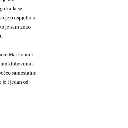
ogu kada se 
ao je o uspjehu u 
ako je sam znao 
a.
anom Martinom i 
ćnim klubovima i 
tpočeo samostalnu 
 je i jedan od 