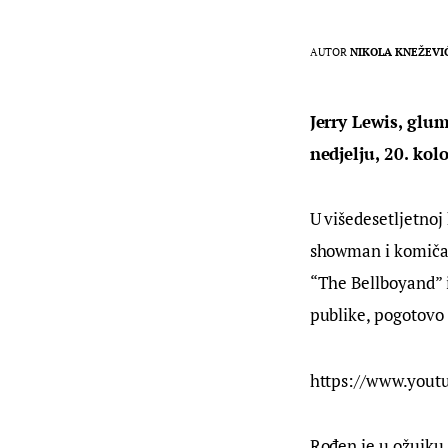
AUTOR
NIKOLA KNEŽEVI
Jerry Lewis, glum
nedjelju, 20. kol
U višedesetljetnoj 
showman i komičar
“The Bellboyand” i
publike, pogotovo 
https://www.yout
Rođen je u ožujku 