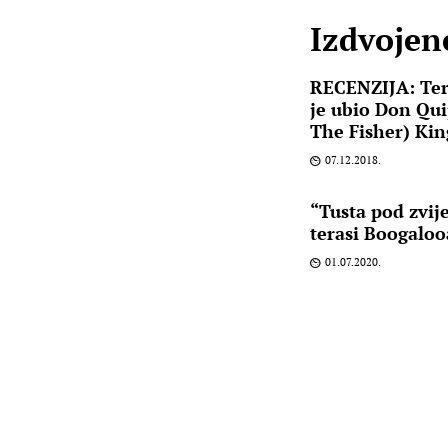
Izdvojene
RECENZIJA: Terr
je ubio Don Qui
The Fisher) Kin
07.12.2018.
“Tusta pod zvij
terasi Boogaloo
01.07.2020.