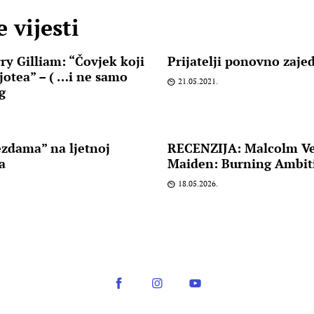
 vijesti
y Gilliam: “Čovjek koji
Prijatelji ponovno zaje
jotea” – ( …i ne samo
21.05.2021.
g
ezdama” na ljetnoj
RECENZIJA: Malcolm Ven
a
Maiden: Burning Ambiti
18.05.2026.