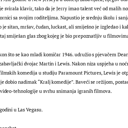
e svirala klavir, tako da je Jerry imao talent već od malih n
ornici sa svojim roditeljima. Napustio je srednju školu i sanj
je sitan, mršav, čudan, luckast, ali smiješno je izgledao i k
 taj smiješan glas zbog kojeg je bio prepoznatljiv u filmovim
akon što se kao mladi komičar 1946. udružio s pjevačem De
zabavljački dvojac Martin i Lewis. Nakon niza uspjeha u no
filmskih komedija u studiju Paramount Pictures, Lewis je o
 je dobio nadimak “Kralj komedije”. Baveći se režijom, postao
 video-tehnologije u svrhu snimanja igranih filmova.
godini u Las Vegasu.