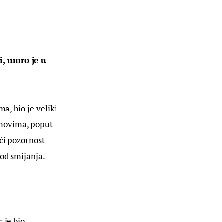
i, umro je u 
a, bio je veliki
lmovima, poput
ući pozornost
 od smijanja.
 je bio 