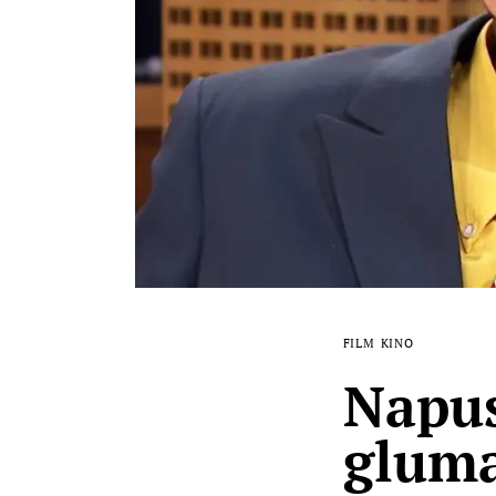
FILM
KINO
Napus
gluma