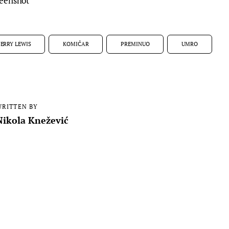
reenshot
JERRY LEWIS
KOMIČAR
PREMINUO
UMRO
RITTEN BY
Nikola Knežević