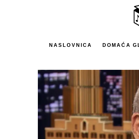
NASLOVNICA
DOMAĆA GLAZBA
STRANA GLAZBA
NASLOVNICA
DOMAĆA G
FILM
MUSIC BOX