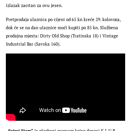
izlazak zacrtan za ovu jesen.
Pretprodaja ulaznica po cijeni od 65 kn kreće 29. kolovoza, 
dok će se na dan ulaznice moći kupiti po 85 kn. Službena 
prodajna mjesta: Dirty Old Shop (Tratinska 18) i Vintage 
Industrial Bar (Savska 160).
„Sviraj Stare“
 je glazbeni program kojeg donosi K.L.U.B. 