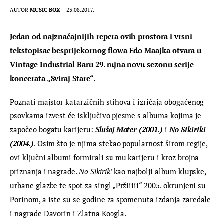
AUTOR
MUSIC BOX
23.08.2017.
Jedan od najznačajnijih repera ovih prostora i vrsni 
tekstopisac besprijekornog flowa Edo Maajka otvara u 
Vintage Industrial Baru 29. rujna novu sezonu serije 
koncerata „Sviraj Stare“.
Poznati majstor katarzičnih stihova i izričaja obogaćenog 
psovkama izvest će isključivo pjesme s albuma kojima je 
započeo bogatu karijeru: 
Slušaj Mater (2001.)
 i 
No Sikiriki 
(2004.)
. Osim što je njima stekao popularnost širom regije, 
ovi ključni albumi formirali su mu karijeru i kroz brojna 
priznanja i nagrade. 
No Sikiriki
 kao najbolji album klupske, 
urbane glazbe te spot za singl „Pržiiiii“ 2005. okrunjeni su 
Porinom, a iste su se godine za spomenuta izdanja zaredale 
i nagrade Davorin i Zlatna Koogla.