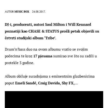
AUTOR
MUSIC BOX
24.08.2017.
DJ-i, producenti, autori Saul Milton i Will Kennard 
poznatiji kao CHASE & STATUS prošli petak objavili su 
četvrti studijski album ‘Tribe’.
Drum’n’bass duo na ovom albumu vratio se svojim 
počecima te kroz 
17 pjesama
 sumirao sve što su radili u 
protekle 3 godine.
Album obiluje suradnjama s eminentnim glazbenicima 
poput 
Emeli Sand
é
, Craig Davida, Shy FX
,…