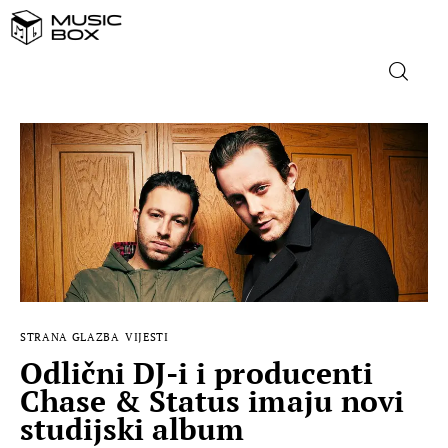
NASLOVNICA
DOMAĆA GLAZBA
STRANA GLAZBA
FILM
STRANA GLAZBA
VIJESTI
MUSIC BOX
Odlični DJ-i i producenti
Chase & Status imaju novi
studijski album