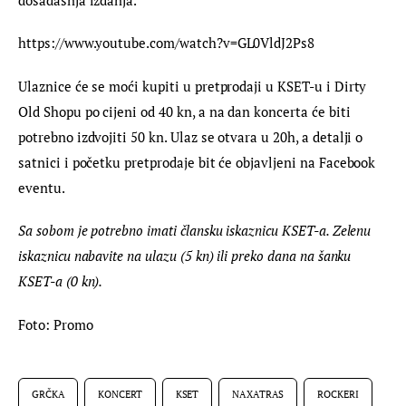
https://www.youtube.com/watch?v=GL0VldJ2Ps8
Ulaznice će se moći kupiti u pretprodaji u KSET-u i Dirty 
Old Shopu po cijeni od 40 kn, a na dan koncerta će biti 
potrebno izdvojiti 50 kn. Ulaz se otvara u 20h, a detalji o 
satnici i početku pretprodaje bit će objavljeni na Facebook 
eventu.
Sa sobom je potrebno imati člansku iskaznicu KSET-a. Zelenu 
iskaznicu nabavite na ulazu (5 kn) ili preko dana na šanku 
KSET-a (0 kn).
Foto: Promo
GRČKA
KONCERT
KSET
NAXATRAS
ROCKERI