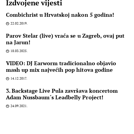
Izdvojene vijesti
Combichrist u Hrvatskoj nakon 5 godina!
22.02.2019.
Parov Stelar (live) vraća se u Zagreb, ovaj put
na Jarun!
18.03.2025.
VIDEO: DJ Earworm tradicionalno objavio
mash up mix najvećih pop hitova godine
14.12.2017.
3. Backstage Live Pula završava koncertom
Adam Nussbaum´s Leadbelly Project!
24.09.2021.