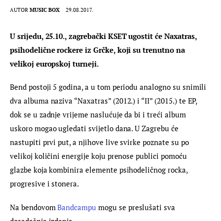
AUTOR
MUSIC BOX
29.08.2017.
U srijedu, 25.10., zagrebački KSET ugostit će Naxatras, 
psihodelične rockere iz Grčke, koji su trenutno na 
velikoj europskoj turneji.
Bend postoji 5 godina, a u tom periodu analogno su snimili 
dva albuma naziva “Naxatras” (2012.) i “II” (2015.) te EP, 
dok se u zadnje vrijeme naslućuje da bi i treći album 
uskoro mogao ugledati svijetlo dana. U Zagrebu će 
nastupiti prvi put, a njihove live svirke poznate su po 
velikoj količini energije koju prenose publici pomoću 
glazbe koja kombinira elemente psihodeličnog rocka, 
progresive i stonera.
Na bendovom 
Bandcampu
 mogu se preslušati sva 
dosadašnja izdanja.