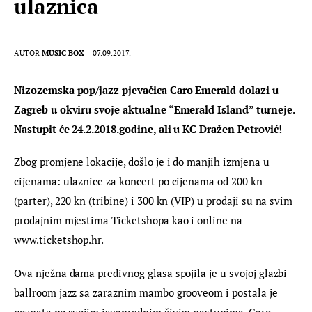
ulaznica
AUTOR
MUSIC BOX
07.09.2017.
Nizozemska pop/jazz pjevačica Caro Emerald dolazi u 
Zagreb u okviru svoje aktualne “Emerald Island” turneje. 
Nastupit će 24.2.2018.godine, ali u KC Dražen Petrović!
Zbog promjene lokacije, došlo je i do manjih izmjena u 
cijenama: ulaznice za koncert po cijenama od 200 kn 
(parter), 220 kn (tribine) i 300 kn (VIP) u prodaji su na svim 
prodajnim mjestima Ticketshopa kao i online na 
www.ticketshop.hr.
Ova nježna dama predivnog glasa spojila je u svojoj glazbi 
ballroom jazz sa zaraznim mambo grooveom i postala je 
poznata po svojim izvanrednim živim nastupima. Caro 