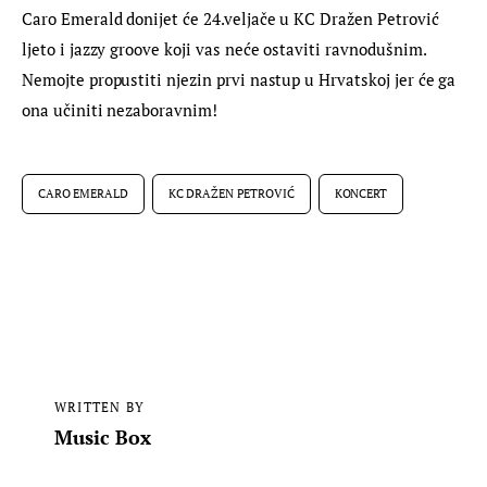
Caro Emerald donijet će 24.veljače u KC Dražen Petrović 
ljeto i jazzy groove koji vas neće ostaviti ravnodušnim. 
Nemojte propustiti njezin prvi nastup u Hrvatskoj jer će ga 
ona učiniti nezaboravnim!
CARO EMERALD
KC DRAŽEN PETROVIĆ
KONCERT
WRITTEN BY
Music Box