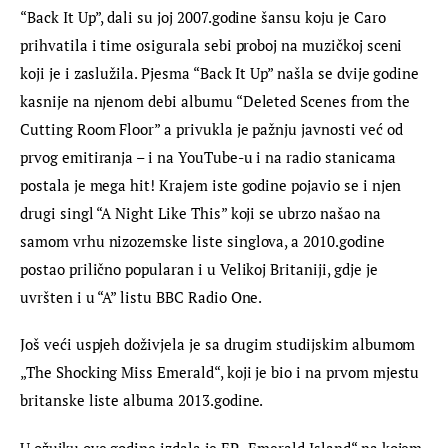
“Back It Up”, dali su joj 2007.godine šansu koju je Caro 
prihvatila i time osigurala sebi proboj na muzičkoj sceni 
koji je i zaslužila. Pjesma “Back It Up” našla se dvije godine 
kasnije na njenom debi albumu “Deleted Scenes from the 
Cutting Room Floor” a privukla je pažnju javnosti već od 
prvog emitiranja – i na YouTube-u i na radio stanicama 
postala je mega hit! Krajem iste godine pojavio se i njen 
drugi singl “A Night Like This” koji se ubrzo našao na 
samom vrhu nizozemske liste singlova, a 2010.godine 
postao prilično popularan i u Velikoj Britaniji, gdje je 
uvršten i u “A” listu BBC Radio One.
Još veći uspjeh doživjela je sa drugim studijskim albumom 
„The Shocking Miss Emerald“, koji je bio i na prvom mjestu 
britanske liste albuma 2013.godine.
U ožujku ove godine izdala je EP „Emerald Island“ na kojem 