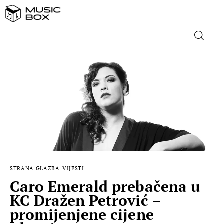
NASLOVNICA
DOMAĆA GLAZBA
STRANA GLAZBA
FILM
STRANA GLAZBA
VIJESTI
MUSIC BOX
Caro Emerald prebačena u
KC Dražen Petrović –
promijenjene cijene