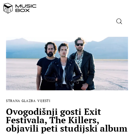
NASLOVNICA
DOMAĆA GLAZBA
STRANA GLAZBA
FILM
STRANA GLAZBA
VIJESTI
MUSIC BOX
Ovogodišnji gosti Exit
Festivala, The Killers,
objavili peti studijski album