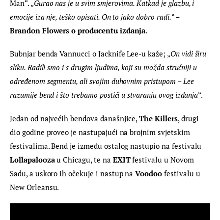
Man“. „
Gurao nas je u svim smjerovima. Katkad je glazbu, i 
emocije iza nje, teško opisati. On to jako dobro radi.
“ – 
Brandon Flowers o producentu izdanja.
Bubnjar benda Vannucci o Jacknife Lee-u kaže; „
On vidi širu 
sliku. Radili smo i s drugim ljudima, koji su možda stručniji u 
određenom segmentu, ali svojim duhovnim pristupom – Lee 
razumije bend i što trebamo postići u stvaranju ovog izdanja
“.
Jedan od najvećih bendova današnjice, 
The Killers
, drugi 
dio godine proveo je nastupajući na brojnim svjetskim 
festivalima. Bend je između ostalog nastupio na festivalu 
Lollapalooza
 u Chicagu, te na 
EXIT
 festivalu u Novom 
Sadu, a uskoro ih očekuje i nastup na 
Voodoo
 festivalu u 
New Orleansu.