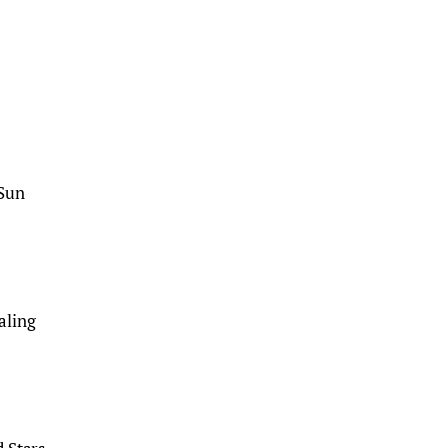
Sun
aling