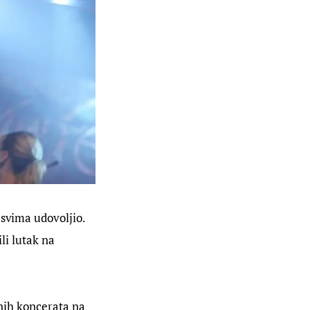
 svima udovoljio. 
li lutak na 
enih koncerata na 