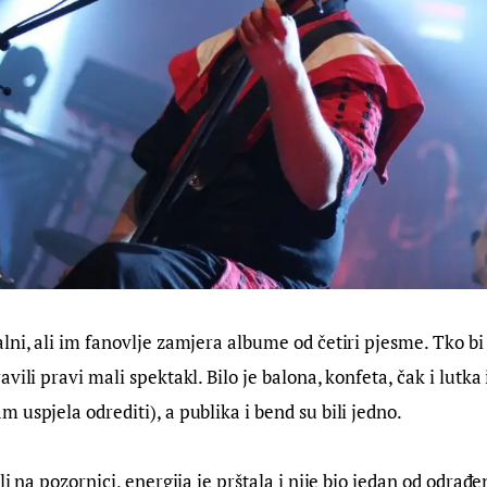
lni, ali im fanovlje zamjera albume od četiri pjesme. Tko bi
vili pravi mali spektakl. Bilo je balona, konfeta, čak i lutka i
 uspjela odrediti), a publika i bend su bili jedno.
li na pozornici, energija je prštala i nije bio jedan od odrađ