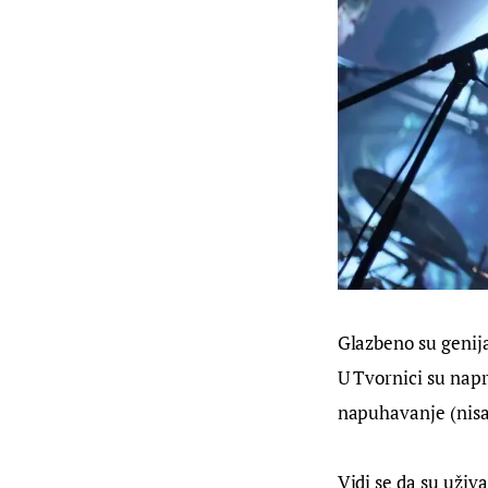
Glazbeno su genija
U Tvornici su napra
napuhavanje (nisam
Vidi se da su uživa