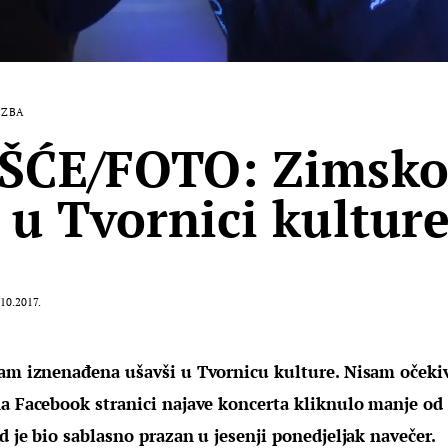
AZBA
EŠĆE/FOTO: Zimsk
 u Tvornici kulture
10.2017.
sam iznenađena ušavši u Tvornicu kulture. Nisam očekiva
na Facebook stranici najave koncerta kliknulo manje od 
d je bio sablasno prazan u jesenji ponedjeljak navečer.