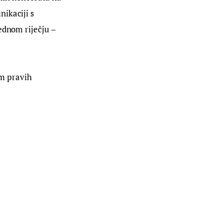
ikaciji s 
ednom riječju – 
am pravih 