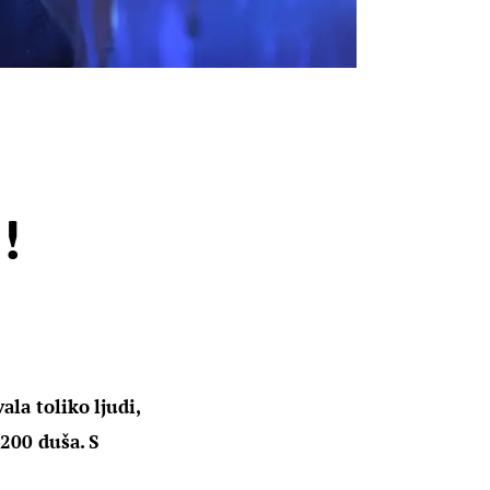
o
!
la toliko ljudi, 
200 duša. S 