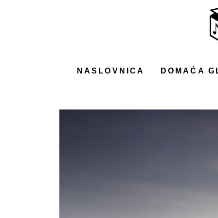
NASLOVNICA
DOMAĆA GLAZBA
STRANA GLAZBA
NASLOVNICA
DOMAĆA G
FILM
MUSIC BOX