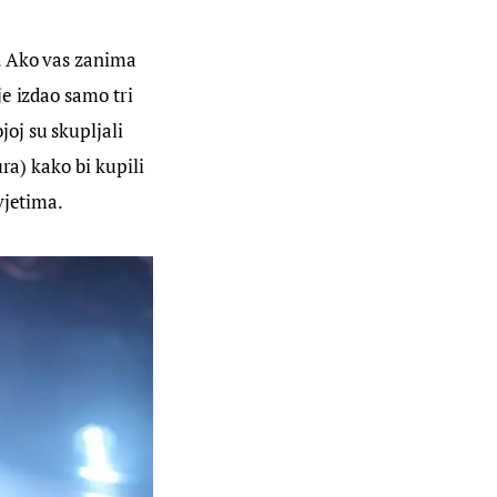
. Ako vas zanima 
e izdao samo tri 
oj su skupljali 
ra) kako bi kupili 
vjetima.