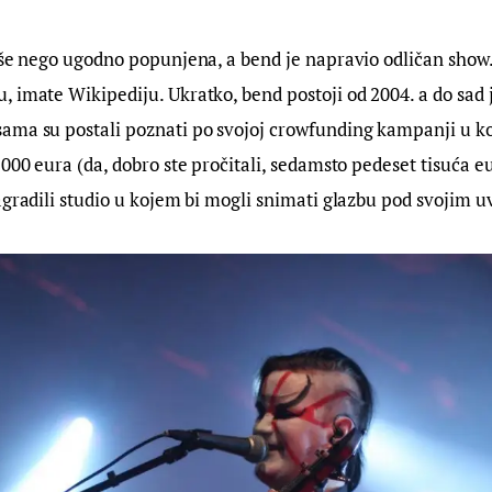
iše nego ugodno popunjena, a bend je napravio odličan show
 imate Wikipediju. Ukratko, bend postoji od 2004. a do sad j
ma su postali poznati po svojoj crowfunding kampanji u koj
000 eura (da, dobro ste pročitali, sedamsto pedeset tisuća eu
agradili studio u kojem bi mogli snimati glazbu pod svojim u