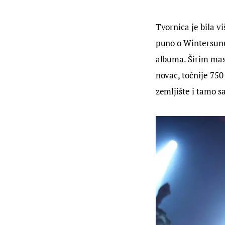
Tvornica je bila v
puno o Wintersunu,
albuma. Širim masa
novac, točnije 750 
zemljište i tamo s