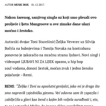
AUTOR
MUSIC BOX
01.12.2017.
Nakon šarenog, sanjivog singla uz koji smo plesali ovo 
proljeće i ljeto Mangroove u ove zimske dane ulazi 
moćno i žestoko. 
Autorski dvojac Toni Starešinić/Željka Veverec uz Silvija 
Bočića na bubnjevima i Tomija Novaka na kontrabasu 
ponovno je zakoračio na mračnu stranu ljubavi. Novi singl i 
videospot LJUBAVI NI ZA LIJEK opasno, u hip hop 
soul vodama, donosi žestok, moćan zvuk i jedno žensko 
pojačanje – Remi.
REMI
: 
“Željka i Toni su apsolutni genijalci, jako mi je drago što 
smo napravili zajedničku pjesmu. Već odavno sam ih zapazila i 
zabilježila u glavi kao bend s kojim bih voljela surađivati i, eto, 
to se i ostvarilo! Mislim da imamo sličan senzibilitet prema 