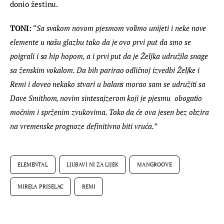
donio žestinu.
TONI:
 “
Sa svakom novom pjesmom volimo unijeti i neke nove 
elemente u našu glazbu tako da je ovo prvi put da smo se 
poigrali i sa hip hopom, a i prvi put da je Željka udružila snage 
sa ženskim vokalom. Da bih parirao odličnoj izvedbi Željke i 
Remi i doveo nekako stvari u balans morao sam se udružiti sa 
Dave Smithom, novim sintesajzerom koji je pjesmu  obogatio 
moćnim i sprženim zvukovima. Tako da će ova jesen bez obzira 
na vremenske prognoze definitivno biti vruća.”
ELEMENTAL
LJUBAVI NI ZA LIJEK
MANGROOVE
MIRELA PRISELAC
REMI