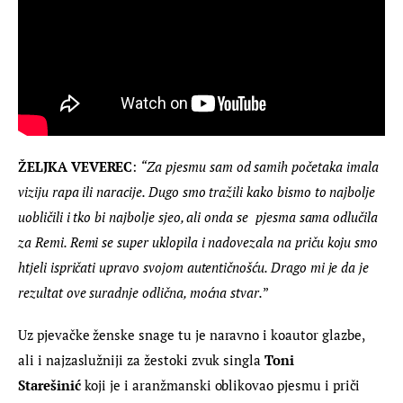
ŽELJKA VEVEREC
: 
“Za pjesmu sam od samih početaka imala 
viziju rapa ili naracije. Dugo smo tražili kako bismo to najbolje 
uobličili i tko bi najbolje sjeo, ali onda se  pjesma sama odlučila 
za Remi. Remi se super uklopila i nadovezala na priču koju smo 
htjeli ispričati upravo svojom autentičnošću. Drago mi je da je 
rezultat ove suradnje odlična, moćna stvar.
”
Uz pjevačke ženske snage tu je naravno i koautor glazbe, 
ali i najzaslužniji za žestoki zvuk singla 
Toni 
Starešinić
 koji je i aranžmanski oblikovao pjesmu i priči 