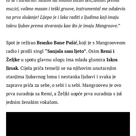
muzici, volimo masan i teški groove, instrumental me oduševio 
na prvo slušanje! Lijepo je i lako raditi s ljudima koji imaju 
takvu ljubav prema stvaranju kao što je imaju Mangroove.”
Spot je režirao 
Branko Bane Pašić
, koji je s Mangrooveom 
radio i prošli singl 
“Sanjala sam ljeto”
. Osim 
Remi i 
Željke
 u spotu glavnu ulogu ima mlada glumica 
Iskra 
Jirsak
. Cijela priča temelji se na njihovim unutarnjim 
stanjima ljubavnog loma i nestanka ljubavi i svaka je 
zapravo priča za sebe, o sebi i u sebi. Mangrooveu je ovo 
prva suradnja sa Remi, a Željki uopće prva suradnja s još 
jednim ženskim vokalom.