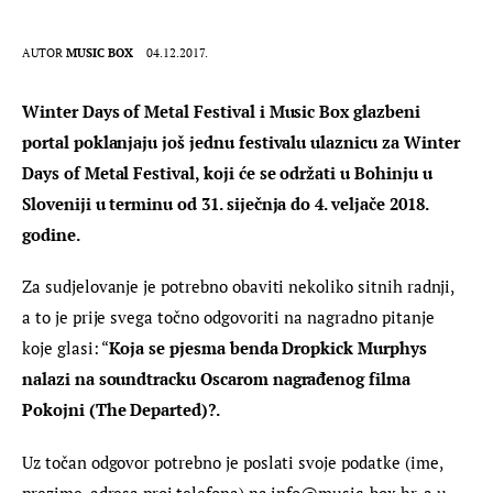
AUTOR
MUSIC BOX
04.12.2017.
Winter Days of Metal Festival i Music Box glazbeni 
portal poklanjaju još jednu festivalu ulaznicu za Winter 
Days of Metal Festival, koji će se održati u Bohinju u 
Sloveniji u terminu od 31. siječnja do 4. veljače 2018. 
godine.
Za sudjelovanje je potrebno obaviti nekoliko sitnih radnji, 
a to je prije svega točno odgovoriti na nagradno pitanje 
koje glasi: “
Koja se pjesma benda Dropkick Murphys 
nalazi na soundtracku Oscarom nagrađenog filma 
Pokojni (The Departed)?.
Uz točan odgovor potrebno je poslati svoje podatke (ime, 
prezime, adresa proj telefona) na info@music-box.hr, a u 