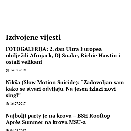
Izdvojene vijesti
FOTOGALERIJA: 2. dan Ultra Europea
obilježili Afrojack, DJ Snake, Richie Hawtin i
ostali velikani
14.07.2019.
Nikša (Slow Motion Suicide): “Zadovoljan sam
kako se stvari odvijaju. Na jesen izlazi novi
singl”
16.07.2017.
Najbolji party je na krovu – BSH Rooftop
Après Summer na krovu MSU-a
04.09.2017.