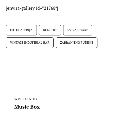
[envira-gallery id=”21768″]
FOTOGALERIJA
KONCERT
SVIRAJ STARE
VINTAGE INDUSTRIAL BAR
ZABRANJENO PUŠENJE
WRITTEN BY
Music Box