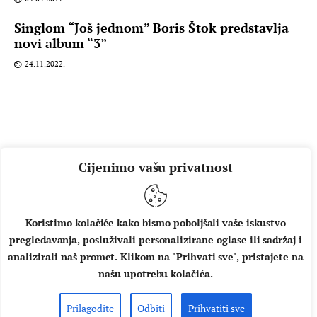
Singlom “Još jednom” Boris Štok predstavlja
novi album “3”
24.11.2022.
Cijenimo vašu privatnost
Koristimo kolačiće kako bismo poboljšali vaše iskustvo
pregledavanja, posluživali personalizirane oglase ili sadržaj i
O NAMA
IMPRESSUM
UVJETI KORIŠTENJA
analizirali naš promet. Klikom na "Prihvati sve", pristajete na
našu upotrebu kolačića.
Prilagodite
Odbiti
Prihvatiti sve
Copyright © 2026 Music Box - All rights reserved.