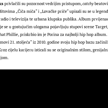
ks
 privlačili su pozornost vedrijim pristupom, 
catchy
 beatov
itovima „Čiča miča“ i „Lovačke priče“ upisali su se u legend
 radio i televizija te urbana klupska publika. Album prvijena
dje se u gostujućim ulogama pojavljuju stupovi scene Target
at Phillie, priskrbio im je Porina za najbolji hip hop album.
ovi 21. stoljeća“ iz 2010. godine svoju hip hop bazu začinili 
oz cijelu karijeru isticali su se originalnim stilom, genijaln
ijom.