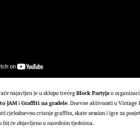
aće najavljen je u sklopu trećeg 
Block Partyja
 u organizaci
sto JAM
 i 
Graffiti na gradele
. Dnevne aktivnosti u Vintage I
ti cjelodnevno crtanje graffita, skate session i igre za posjeti
u bit će objavljeno u narednim tjednima.