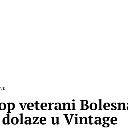
AVE
op veterani Bolesn
 dolaze u Vintage