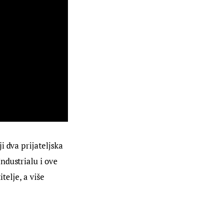
ji dva prijateljska 
ndustrialu i ove 
telje, a više 