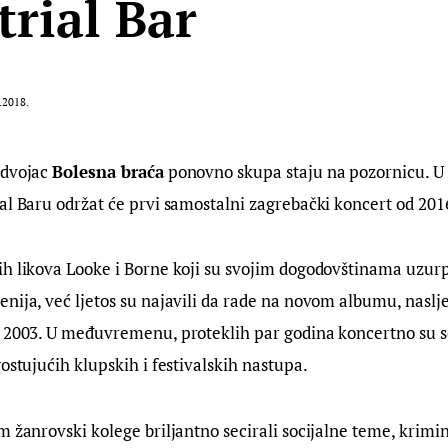
trial Bar
.2018.
dvojac 
Bolesna braća
 ponovno skupa staju na pozornicu. U p
al Baru održat će prvi samostalni zagrebački koncert od 201
h likova Looke i Borne koji su svojim dogodovštinama uzurpi
nija, već ljetos su najavili da rade na novom albumu, naslj
 2003. U međuvremenu, proteklih par godina koncertno su se 
gostujućih klupskih i festivalskih nastupa.
m žanrovski kolege briljantno secirali socijalne teme, krimin