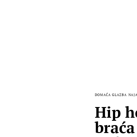
DOMAĆA GLAZBA
NAJ
Hip h
braća