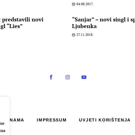
04.08.2017.
predstavili novi
“Sanjar” – novi singl i 
gl “Lies”
Ljubenka
27.11.2018.
O NAMA
IMPRESSUM
UVJETI KORIŠTENJA
ane
 na