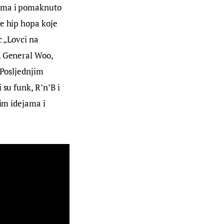
ima i pomaknuto 
e hip hopa koje 
c „Lovci na 
, General Woo, 
 Posljednjim 
su funk, R’n’B i 
im idejama i 