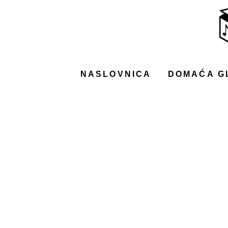
NASLOVNICA
DOMAĆA GLAZBA
STRANA GLAZBA
NASLOVNICA
DOMAĆA G
FILM
MUSIC BOX