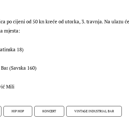
a po cijeni od 50 kn kreće od utorka, 3. travnja. Na ulazu će 
na mjesta:
atinska 18)
 Bar (Savska 160)
ić Mili
HIP HOP
KONCERT
VINTAGE INDUSTRIAL BAR