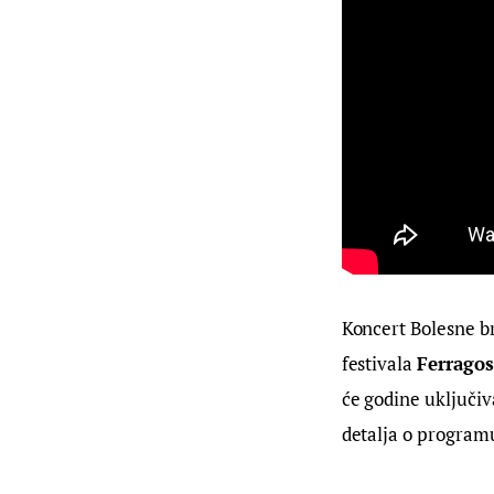
Koncert Bolesne br
festivala 
Ferrago
će godine uključiva
detalja o program