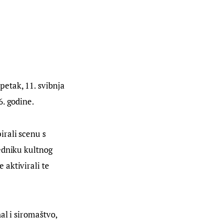
etak, 11. svibnja 
6. godine.
rali scenu s 
edniku kultnog 
aktivirali te 
al i siromaštvo, 