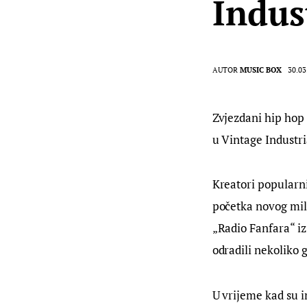
Indus
AUTOR
MUSIC BOX
30.03
Zvjezdani hip hop 
u Vintage Industri
Kreatori popularni
početka novog mile
„Radio Fanfara“ iz
odradili nekoliko 
U vrijeme kad su i