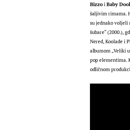
Bizzo
 i 
Baby Doo
šaljivim rimama. H
su jednako voljeli
šubare“ (2000.), g
Nered, Koolade i Ph
albumom „Veliki um
pop elementima. Kr
odličnom produkc