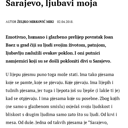
Sarajevo, ljubavi moja
AUTOR
ŽELJKO MIRKOVIĆ MIKI
02.04.2018.
Emotivno, humano i glazbeno prelijep povratak Joan 
Baez u grad čiji su ljudi svojim životom, patnjom, 
ljubavlju zaslužili ovakav poklon. I oni putnici 
namjernici koji su se došli pokloniti divi u Sarajevo.
U lijepu pjesmu puno toga može stati. Ima tako pjesama 
koje se pamte, koje se pjevaju. Koje pjevaju. Ima lijepih i 
tužnih pjesama, jer tuga i ljepota još su ljepše (i lakše ti je) 
kad se otpjevaju. I ima pjesama koje su posebne. Zbog kojih 
(ne samo u glazbenom smislu) osjećaš svoju ljudskost i 
bliskost s drugim ljudima samo zato što su ljudi. Od krvi i 
mesa. Od duše. Jedna od takvih pjesama je “Sarajevo, 