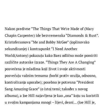
Nakon predivne “The Things That We’re Made of (Mary 
Chapin Carpenter) ide bezvremenska “Diamonds & Rust”. 
Kristofersonova “Me and Bobby McGee” (joplinovsko 
sekundiranje) i kontrapunkt “I Need Another 
World(Antony) pokazuju kako Baez odlično može pomiriti 
različite autorske izraze. “Things They Are A Changing” 
posvećena je mladima koji život i svoje aktivnosti 
posvećuju važnim temama (borbi protiv oružja, odnosno, 
kontroliranja uporabe); posebno je potresna “President 
Sang Amazing Grace” (o istoj temi; također s novog 
albuma), a Joe Hill najavljena je kao „ona“ koju su koristili 
u svojim kampanjama mnogi – lijevi, desni… (Joe Hill je, 