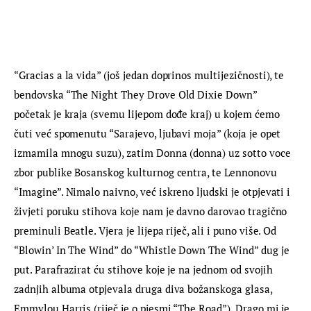
“Gracias a la vida” (još jedan doprinos multijezičnosti), te 
bendovska “The Night They Drove Old Dixie Down” 
početak je kraja (svemu lijepom dođe kraj) u kojem ćemo 
čuti već spomenutu “Sarajevo, ljubavi moja” (koja je opet 
izmamila mnogu suzu), zatim Donna (donna) uz sotto voce 
zbor publike Bosanskog kulturnog centra, te Lennonovu 
“Imagine”. Nimalo naivno, već iskreno ljudski je otpjevati i 
živjeti poruku stihova koje nam je davno darovao tragično 
preminuli Beatle. Vjera je lijepa riječ, ali i puno više. Od 
“Blowin’ In The Wind” do “Whistle Down The Wind” dug je 
put. Parafrazirat ću stihove koje je na jednom od svojih 
zadnjih albuma otpjevala druga diva božanskoga glasa, 
Emmylou Harris (riječ je o pjesmi “The Road”). Drago mi je 