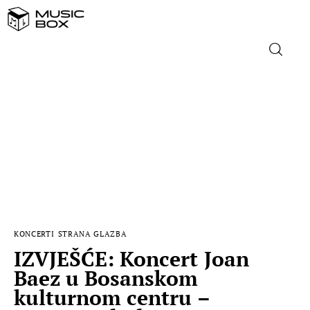
NASLOVNICA
DOMAĆA GLAZBA
STRANA GLAZBA
FILM
KONCERTI
STRANA GLAZBA
MUSIC BOX
IZVJEŠĆE: Koncert Joan
Baez u Bosanskom
kulturnom centru –