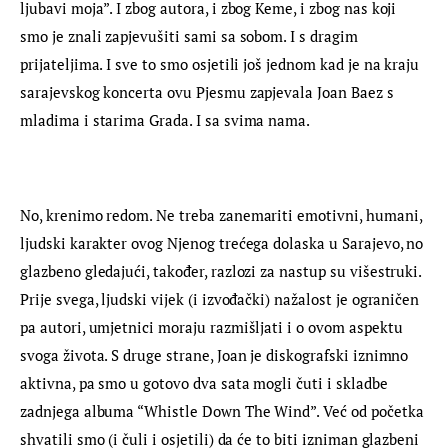
ljubavi moja”. I zbog autora, i zbog Keme, i zbog nas koji 
smo je znali zapjevušiti sami sa sobom. I s dragim 
prijateljima. I sve to smo osjetili još jednom kad je na kraju 
sarajevskog koncerta ovu Pjesmu zapjevala Joan Baez s 
mladima i starima Grada. I sa svima nama.
No, krenimo redom. Ne treba zanemariti emotivni, humani, 
ljudski karakter ovog Njenog trećega dolaska u Sarajevo, no 
glazbeno gledajući, također, razlozi za nastup su višestruki. 
Prije svega, ljudski vijek (i izvođački) nažalost je ograničen 
pa autori, umjetnici moraju razmišljati i o ovom aspektu 
svoga života. S druge strane, Joan je diskografski iznimno 
aktivna, pa smo u gotovo dva sata mogli čuti i skladbe 
zadnjega albuma “Whistle Down The Wind”. Već od početka 
shvatili smo (i čuli i osjetili) da će to biti izniman glazbeni 