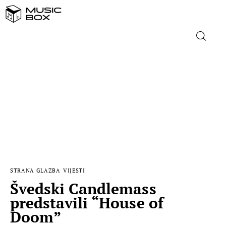
NASLOVNICA
DOMAĆA GLAZBA
STRANA GLAZBA
FILM
STRANA GLAZBA
VIJESTI
MUSIC BOX
Švedski Candlemass
predstavili “House of
Doom”