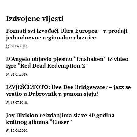
Izdvojene vijesti
Poznati svi izvođači Ultra Europea – u prodaji
jednodnevne regionalne ulaznice
09.06.2022.
D’Angelo objavio pjesmu “Unshaken” iz video
igre “Red Dead Redemption 2”
04.01.2019.
IZVJEŠĆE/FOTO: Dee Dee Bridgewater – jazz se
vratio u Dubrovnik u punom sjaju!
19.07.2018.
Joy Division reizdanjima slave 40 godina
kultnog albuma “Closer”
30.04.2020.