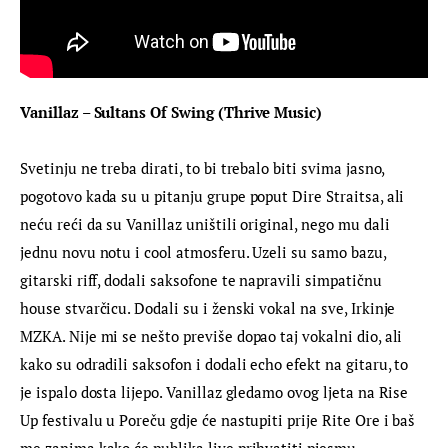
Vanillaz – Sultans Of Swing (Thrive Music)
Svetinju ne treba dirati, to bi trebalo biti svima jasno, 
pogotovo kada su u pitanju grupe poput Dire Straitsa, ali 
neću reći da su Vanillaz uništili original, nego mu dali 
jednu novu notu i cool atmosferu. Uzeli su samo bazu, 
gitarski riff, dodali saksofone te napravili simpatičnu 
house stvarčicu. Dodali su i ženski vokal na sve, Irkinje 
MZKA. Nije mi se nešto previše dopao taj vokalni dio, ali 
kako su odradili saksofon i dodali echo efekt na gitaru, to 
je ispalo dosta lijepo. Vanillaz gledamo ovog ljeta na Rise 
Up festivalu u Poreču gdje će nastupiti prije Rite Ore i baš 
me zanima kako će publika live prihvatiti pjesmu. 