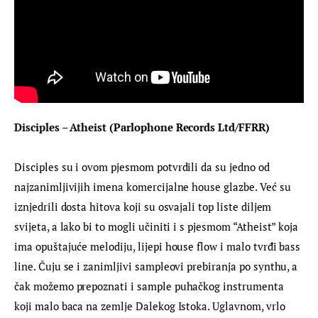
Disciples – Atheist (Parlophone Records Ltd/FFRR)
Disciples su i ovom pjesmom potvrdili da su jedno od 
najzanimljivijih imena komercijalne house glazbe. Već su 
iznjedrili dosta hitova koji su osvajali top liste diljem 
svijeta, a lako bi to mogli učiniti i s pjesmom “Atheist” koja 
ima opuštajuće melodiju, lijepi house flow i malo tvrđi bass 
line. Čuju se i zanimljivi sampleovi prebiranja po synthu, a 
čak možemo prepoznati i sample puhačkog instrumenta 
koji malo baca na zemlje Dalekog Istoka. Uglavnom, vrlo 