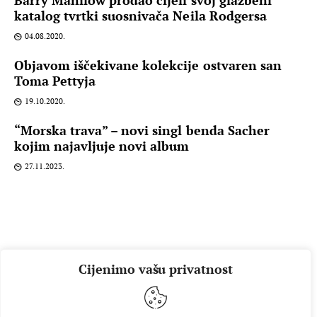
Barry Manilow prodao cijeli svoj glazbeni
katalog tvrtki suosnivača Neila Rodgersa
04.08.2020.
Objavom iščekivane kolekcije ostvaren san
Toma Pettyja
19.10.2020.
“Morska trava” – novi singl benda Sacher
kojim najavljuje novi album
27.11.2023.
Cijenimo vašu privatnost