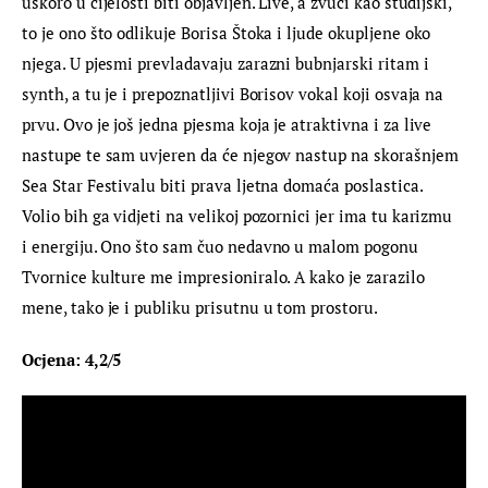
uskoro u cijelosti biti objavljen. Live, a zvuči kao studijski, 
to je ono što odlikuje Borisa Štoka i ljude okupljene oko 
njega. U pjesmi prevladavaju zarazni bubnjarski ritam i 
synth, a tu je i prepoznatljivi Borisov vokal koji osvaja na 
prvu. Ovo je još jedna pjesma koja je atraktivna i za live 
nastupe te sam uvjeren da će njegov nastup na skorašnjem 
Sea Star Festivalu biti prava ljetna domaća poslastica. 
Volio bih ga vidjeti na velikoj pozornici jer ima tu karizmu 
i energiju. Ono što sam čuo nedavno u malom pogonu 
Tvornice kulture me impresioniralo. A kako je zarazilo 
mene, tako je i publiku prisutnu u tom prostoru.
Ocjena: 4,2/5