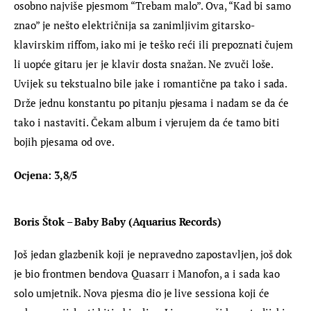
osobno najviše pjesmom “Trebam malo”. Ova, “Kad bi samo 
znao” je nešto električnija sa zanimljivim gitarsko-
klavirskim riffom, iako mi je teško reći ili prepoznati čujem 
li uopće gitaru jer je klavir dosta snažan. Ne zvuči loše. 
Uvijek su tekstualno bile jake i romantične pa tako i sada. 
Drže jednu konstantu po pitanju pjesama i nadam se da će 
tako i nastaviti. Čekam album i vjerujem da će tamo biti 
bojih pjesama od ove.
Ocjena: 3,8/5
Boris Štok – Baby Baby (Aquarius Records)
Još jedan glazbenik koji je nepravedno zapostavljen, još dok 
je bio frontmen bendova Quasarr i Manofon, a i sada kao 
solo umjetnik. Nova pjesma dio je live sessiona koji će 