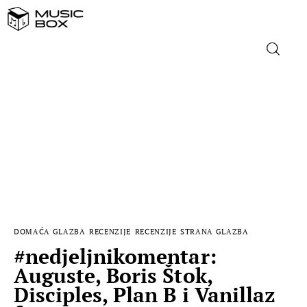
NASLOVNICA
DOMAĆA GLAZBA
STRANA GLAZBA
FILM
DOMAĆA GLAZBA
RECENZIJE
RECENZIJE
STRANA GLAZBA
MUSIC BOX
#nedjeljnikomentar:
Auguste, Boris Štok,
Disciples, Plan B i Vanillaz