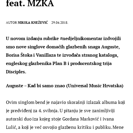
feat. MZKA
AUTOR
NIKOLA KNEŽEVIĆ
29.04.2018.
U novom izdanju rubrike #nedjeljnikomentar izdvojili 
smo nove singlove domaćih glazbenih snaga Auguste, 
Borisa Štoka i Vanillaza te izvođača stranog kataloga, 
engleskog glazbenika Plan B i producentskog trija 
Disciples.
Auguste – Kad bi samo znao (Universal Music Hrvatska)
Ovim singlom bend je najavio skorašnji izlazak albuma koji 
je predviđenj za 4. svibnja. U pitanju je sve zanimljiviji 
autorski duo iza kojeg stoje Gordana Marković i ivana 
Lulić, a koji je već osvojio glazbenu kritiku i publiku. Mene 