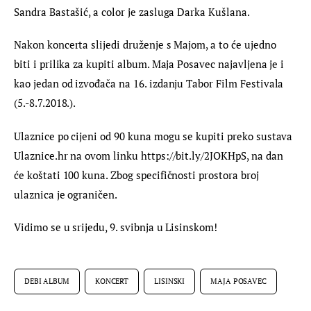
Sandra Bastašić, a color je zasluga Darka Kušlana.
Nakon koncerta slijedi druženje s Majom, a to će ujedno 
biti i prilika za kupiti album. Maja Posavec najavljena je i 
kao jedan od izvođača na 16. izdanju Tabor Film Festivala 
(5.-8.7.2018.).
Ulaznice po cijeni od 90 kuna mogu se kupiti preko sustava 
Ulaznice.hr na ovom linku https://bit.ly/2JOKHpS, na dan 
će koštati 100 kuna. Zbog specifičnosti prostora broj 
ulaznica je ograničen.
Vidimo se u srijedu, 9. svibnja u Lisinskom!
DEBI ALBUM
KONCERT
LISINSKI
MAJA POSAVEC