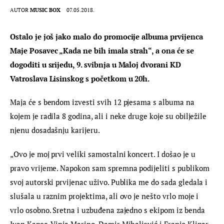
AUTOR
MUSIC BOX
07.05.2018.
Ostalo je još jako malo do promocije albuma prvijenca 
Maje Posavec „Kada ne bih imala strah“, a ona će se 
dogoditi u srijedu, 9. svibnja u Maloj dvorani KD 
Vatroslava Lisinskog s početkom u 20h. 
Maja će s bendom izvesti svih 12 pjesama s albuma na 
kojem je radila 8 godina, ali i neke druge koje su obilježile 
njenu dosadašnju karijeru.
„Ovo je moj prvi veliki samostalni koncert. I došao je u 
pravo vrijeme. Napokon sam spremna podijeliti s publikom 
svoj autorski prvijenac uživo. Publika me do sada gledala i 
slušala u raznim projektima, ali ovo je nešto vrlo moje i 
vrlo osobno. Sretna i uzbuđena zajedno s ekipom iz benda 
Ivan Kapec, Vinja Marino, Damir Mihaljević i Franjo Klinar 