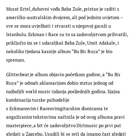
Murat Ertel, duhovni vođa Baba Zule, pristao je raditi s 
američko-australskim dvojcem, ali pod jednim uvjetom – 
sve se mora uvježbati i stvarati u njegovoj garaži u 
Istanbulu. Eckman i Race su to sa zadovoljstvom prihvatili, 
priključio im se i udaraljkaš Baba Zule, Umit Adakale, i 
nekoliko tjedana kasnije album “Bu Bir Ruya” je bio 
spreman.
Glitterbeat je album objavio početkom godine, a “Bu Bir 
Ruya” je odmah aklamacijom dobio status jednog od 
najboljih world music izdanja posljednjih godina. Sjajna 
kombinacija turske psihodelije 
s Eckmanovim i Raceovimgitarskim dionicama te 
angažiranim tekstovima načinila je od ovog albuma pravi 
masterpiece, a bit će zadovoljstvo Dirtmusic po prvi put 
gledati u Zagrebu. Usudili bi se reći da imamo čast gledati 