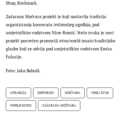
Shop, Rockmark.
Začarana Močvara projekt je koji nastavlja tradiciju 
organiziranja koncerata intimnijeg ugođaja, pod 
umjetničkim vodstvom Nine Romić. Vrelo zvuka je novi 
projekt posvećen promociji etno/world music/tradicijske 
glazbe koji se odvija pod umjetničkim vodstvom Emira 
Fulurije.
Foto: Jaka Babnik
ATRAKCIJA
DIRTMUSIC
MOČVARA
VRELI ZVUK
WORLD MUSIC
ZAČARANA MOŽVARA