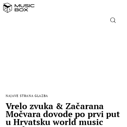
NASLOVNICA
DOMAĆA GLAZBA
STRANA GLAZBA
FILM
NAJAVE
STRANA GLAZBA
MUSIC BOX
Vrelo zvuka & Začarana
Močvara dovode po prvi put
u Hrvatsku world music