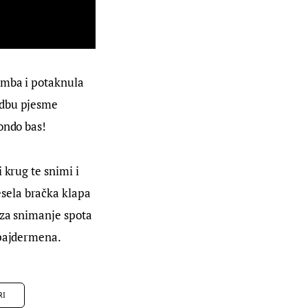
amba i potaknula 
edbu pjesme 
ondo bas!
 krug te snimi i 
sela bračka klapa 
 za snimanje spota 
Spajdermena.
RI