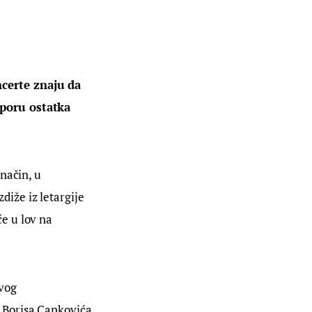
certe znaju da 
poru ostatka 
način, u 
že iz letargije 
e u lov na 
vog 
 Borisa Capkovića 