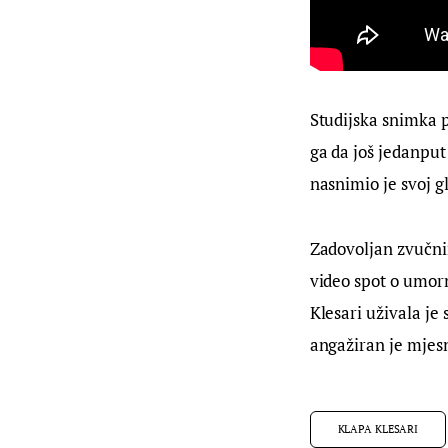
Studijska snimka p
ga da još jedanpu
nasnimio je svoj g
Zadovoljan zvučnim
video spot o umor
Klesari uživala je
angažiran je mjesn
KLAPA KLESARI