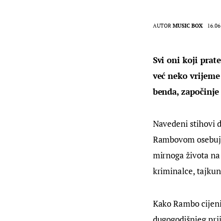
AUTOR
MUSIC BOX
16.06
Svi oni koji pra
već neko vrijeme
benda, započinje
Navedeni stihovi d
Rambovom osebujno
mirnoga života na
kriminalce, tajkun
Kako Rambo cijeni 
dugogodišnjeg pri