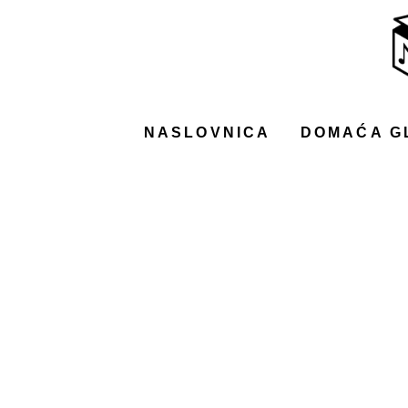
NASLOVNICA
DOMAĆA GLAZBA
STRANA GLAZBA
NASLOVNICA
DOMAĆA G
FILM
MUSIC BOX