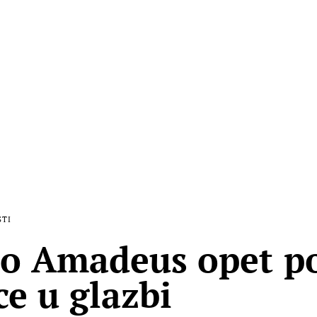
STI
o Amadeus opet p
ce u glazbi