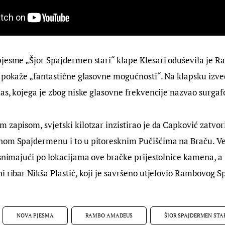
jesme „Šjor Spajdermen stari“ klape Klesari oduševila je R
t pokaže „fantastične glasovne mogućnosti“. Na klapsku izv
las, kojega je zbog niske glasovne frekvencije nazvao surgaf
 zapisom, svjetski kilotzar inzistirao je da Capković zatvori
nom Spajdermenu i to u pitoresknim Pučišćima na Braču. Ve
 snimajući po lokacijama ove bračke prijestolnice kamena, a
i ribar Nikša Plastić, koji je savršeno utjelovio Rambovog 
NOVA PJESMA
RAMBO AMADEUS
ŠJOR SPAJDERMEN STA