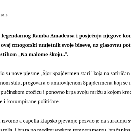
.2018.
te legendarnog Ramba Amadeusa i posjećuju njegove kon
 ovaj crnogorski umjetnik svoje biseve, uz glasovnu pot
 stihom „Na malome škoju..“.
io su nove pjesme „Šjor Spajdermen stari“ koja na satiričan 
m stilu, progovara o umirovljenom Spajdermenu koji se izdi
 pučinskom otočiću i ponovno krpa svoju mrižu s kojom kreć
e i  korumpirane političare.
izvorno a capella klapsko pjevanje pozvao je na suradnju s
jatelja, i brata po mediteranskom temperamentu, bračanina