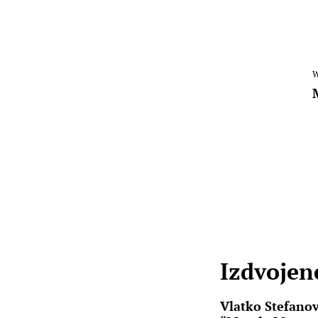
W
Izdvojene
Vlatko Stefanov