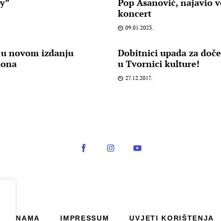
y”
Pop Asanović, najavio v
koncert
09.01.2023.
 u novom izdanju
Dobitnici upada za doč
iona
u Tvornici kulture!
27.12.2017.
O NAMA
IMPRESSUM
UVJETI KORIŠTENJA