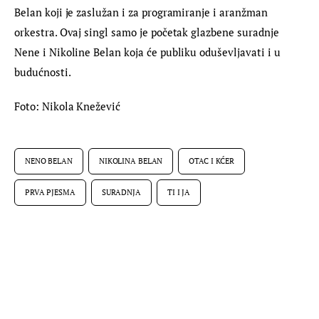
Belan koji je zaslužan i za programiranje i aranžman 
orkestra. Ovaj singl samo je početak glazbene suradnje 
Nene i Nikoline Belan koja će publiku oduševljavati i u 
budućnosti.
Foto: Nikola Knežević
NENO BELAN
NIKOLINA BELAN
OTAC I KĆER
PRVA PJESMA
SURADNJA
TI I JA