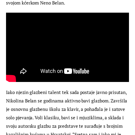
svojom kćerkom Neno Belan.
Iako njezin glazbeni talent tek sada postaje javno prisutan, 
Nikolina Belan se godinama aktivno bavi glazbom. Završila 
je osnovnu glazbenu školu za klavir, a pohađala je i satove 
solo pjevanja. Voli klasiku, bavi se i mjuziklima, a sklada i 
svoju autorsku glazbu za predstave te surađuje s brojnim 
kazališnim kućama u Hrvatskoj. “Sretna sam i jako mi je 