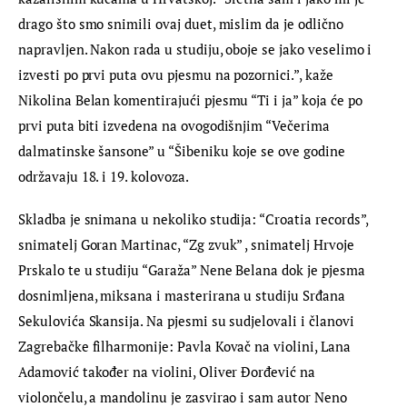
drago što smo snimili ovaj duet, mislim da je odlično 
napravljen. Nakon rada u studiju, oboje se jako veselimo i 
izvesti po prvi puta ovu pjesmu na pozornici.”, kaže 
Nikolina Belan komentirajući pjesmu “Ti i ja” koja će po 
prvi puta biti izvedena na ovogodišnjim “Večerima 
dalmatinske šansone” u “Šibeniku koje se ove godine 
održavaju 18. i 19. kolovoza.
Skladba je snimana u nekoliko studija: “Croatia records”, 
snimatelj Goran Martinac, “Zg zvuk” , snimatelj Hrvoje 
Prskalo te u studiju “Garaža” Nene Belana dok je pjesma 
dosnimljena, miksana i masterirana u studiju Srđana 
Sekulovića Skansija. Na pjesmi su sudjelovali i članovi 
Zagrebačke filharmonije: Pavla Kovač na violini, Lana 
Adamović također na violini, Oliver Đorđević na 
violončelu, a mandolinu je zasvirao i sam autor Neno 