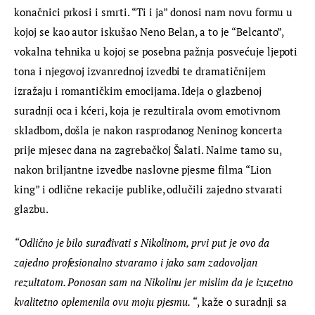
konačnici prkosi i smrti. “Ti i ja” donosi nam novu formu u 
kojoj se kao autor iskušao Neno Belan, a to je “Belcanto”, 
vokalna tehnika u kojoj se posebna pažnja posvećuje ljepoti 
tona i njegovoj izvanrednoj izvedbi te dramatičnijem 
izražaju i romantičkim emocijama. Ideja o glazbenoj 
suradnji oca i kćeri, koja je rezultirala ovom emotivnom 
skladbom, došla je nakon rasprodanog Neninog koncerta 
prije mjesec dana na zagrebačkoj Šalati. Naime tamo su, 
nakon briljantne izvedbe naslovne pjesme filma “Lion 
king” i odlične rekacije publike, odlučili zajedno stvarati 
glazbu.
“Odlično je bilo surađivati s Nikolinom, prvi put je ovo da 
zajedno profesionalno stvaramo i jako sam zadovoljan 
rezultatom. Ponosan sam na Nikolinu jer mislim da je izuzetno 
kvalitetno oplemenila ovu moju pjesmu. “
, kaže o suradnji sa 