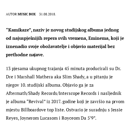
AUTOR
MUSIC BOX
31.08.2018.
“Kamikaze”, naziv je novog studijskog albuma jednog 
od najuspješnijih repera svih vremena, Eminema, koji je 
iznenadio svoje obožavatelje i objavio materijal bez 
prethodne najave. 
13 pjesama ukupnog trajanja 45 minuta producirali su Dr. 
Dre i Marshall Mathera aka Slim Shady, a u pitanju je 
njegov 10. studijski albuma. Objavio ga je za 
Aftermath/Shady Records/Interscope Records i nasljednik 
je albuma “Revival” iz 2017. godine koji je završio na prvom 
mjestu Billboardove top liste. Ostvario je suradnju s Jessie 
Reyes, Joynerom Lucasom i Royceom Da 5’9”.