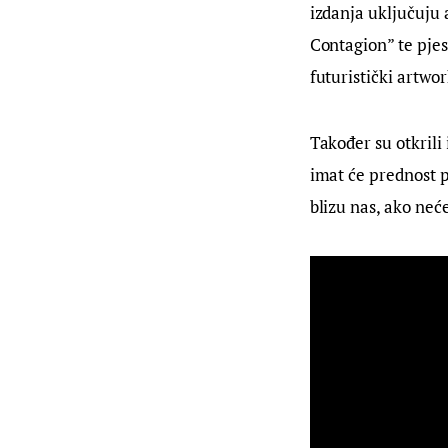
izdanja uključuju 
Contagion” te pjes
futuristički artwo
Također su otkrili
imat će prednost p
blizu nas, ako neć