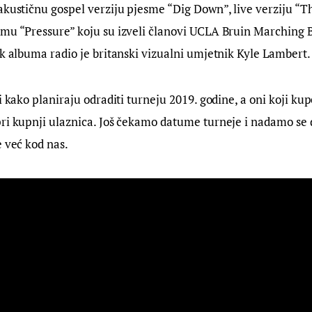
akustičnu gospel verziju pjesme “Dig Down”, live verziju “T
mu “Pressure” koju su izveli članovi UCLA Bruin Marching B
rk albuma radio je britanski vizualni umjetnik Kyle Lambert.
 i kako planiraju odraditi turneju 2019. godine, a oni koji ku
ri kupnji ulaznica. Još čekamo datume turneje i nadamo se 
e već kod nas.