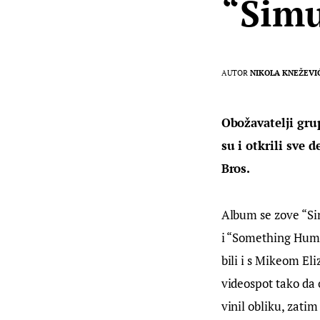
“Simu
AUTOR
NIKOLA KNEŽEVI
Obožavatelji gru
su i otkrili sve 
Bros. 
Album se zove “Si
i “Something Huma
bili i s Mikeom E
videospot tako da
vinil obliku, zati