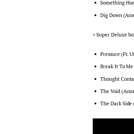
Something Hum
Dig Down (Acou
+ Super Deluxe bo
Pressure (Ft. 
Break It To Me
Thought Conta
The Void (Acou
The Dark Side 