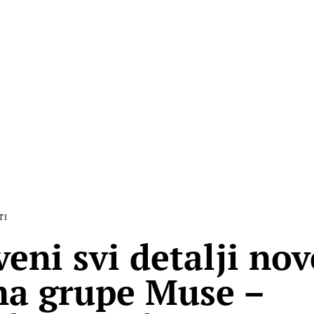
TI
veni svi detalji no
a grupe Muse –