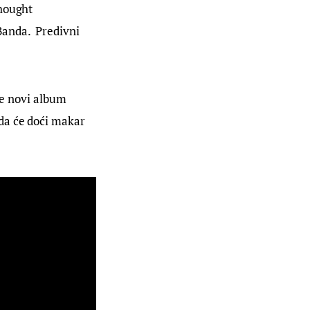
hought 
anda.  Predivni 
pe novi album 
da će doći makar 