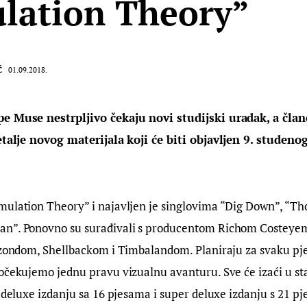
lation Theory”
Ć
01.09.2018.
pe Muse nestrpljivo čekaju novi studijski uradak, a čla
detalje novog materijala koji će biti objavljen 9. studen
mulation Theory” i najavljen je singlovima “Dig Down”, “Th
n”. Ponovno su surađivali s producentom Richom Costeyem, 
lizondom, Shellbackom i Timbalandom. Planiraju za svaku pje
 očekujemo jednu pravu vizualnu avanturu. Sve će izaći u s
m deluxe izdanju sa 16 pjesama i super deluxe izdanju s 21 p