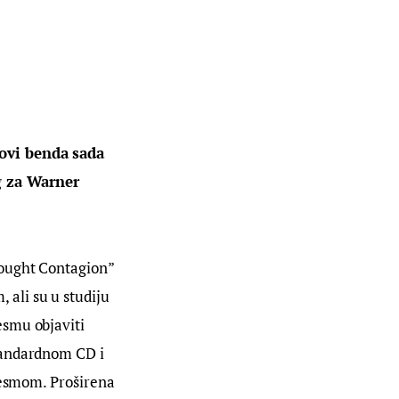
novi benda sada 
og za Warner 
ought Contagion” 
ali su u studiju 
smu objaviti 
tandardnom CD i 
jesmom. Proširena 