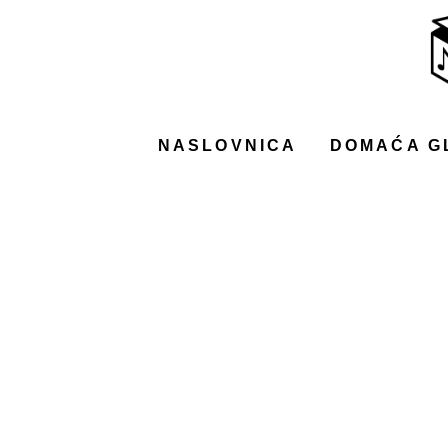
NASLOVNICA
DOMAĆA GLAZBA
STRANA GLAZBA
NASLOVNICA
DOMAĆA G
FILM
MUSIC BOX