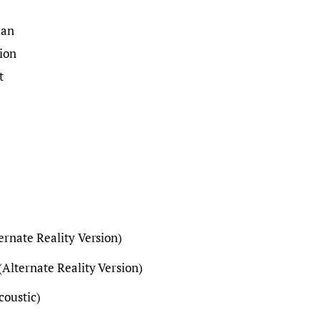
man
ion
t
ernate Reality Version)
(Alternate Reality Version)
coustic)