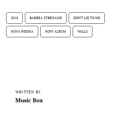
2018
BARBRA STREISAND
DON'T LIE TO ME
NOVA PJESMA
NOVI ALBUM
WALLS
WRITTEN BY
Music Box