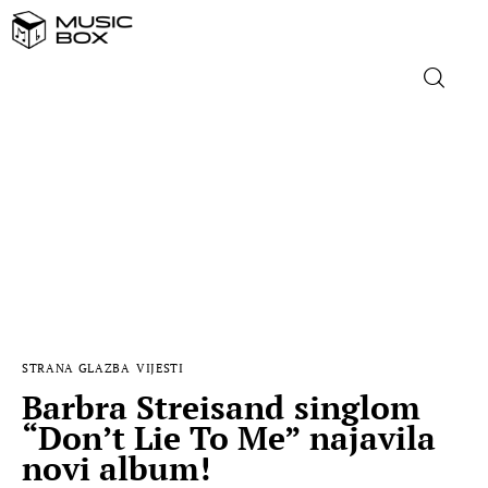
NASLOVNICA
DOMAĆA GLAZBA
STRANA GLAZBA
FILM
STRANA GLAZBA
VIJESTI
MUSIC BOX
Barbra Streisand singlom
“Don’t Lie To Me” najavila
novi album!