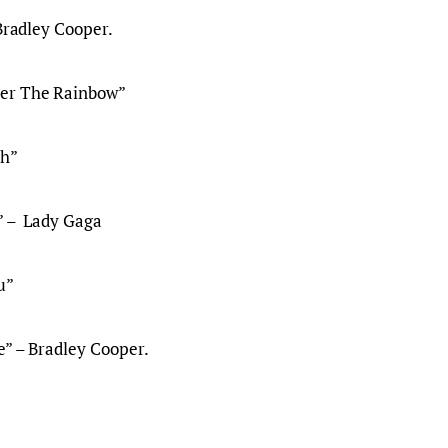
 Bradley Cooper.
er The Rainbow”
ch”
” –  Lady Gaga
u”
e” – Bradley Cooper.