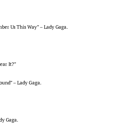
ber Us This Way” – Lady Gaga.
ear It?”
Found” – Lady Gaga.
ady Gaga.