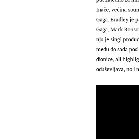
Inače, većina soun
Gaga. Bradley je p
Gaga, Mark Ronson
nju je singl produ
među do sada posl
dionice, ali highl
oduševljava, no i 