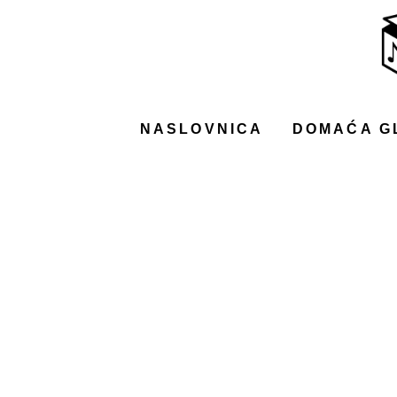
NASLOVNICA
DOMAĆA GLAZBA
STRANA GLAZBA
NASLOVNICA
DOMAĆA G
FILM
MUSIC BOX