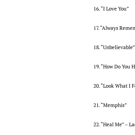
16. “I Love You”
17. “Always Remem
18. “Unbelievable”
19. “How Do You H
20. “Look What I 
21. “Memphis”
22. “Heal Me” – L