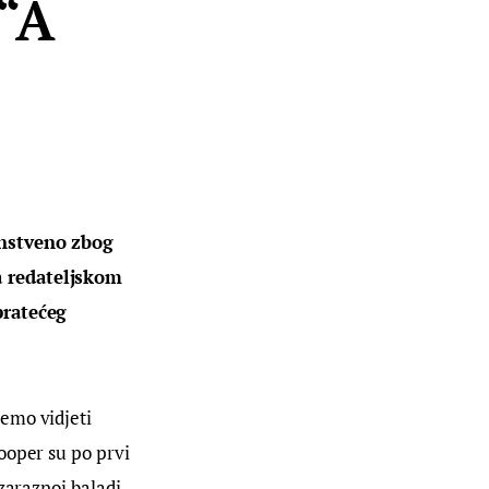
 “A
enstveno zbog 
a redateljskom 
pratećeg 
emo vidjeti 
ooper su po prvi 
zaraznoj baladi. 