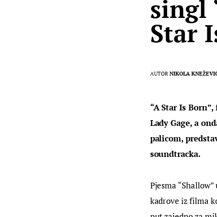
singl
Star 
AUTOR
NIKOLA KNEŽEVI
“A Star Is Born”,
Lady Gage, a ond
palicom, predstav
soundtracka.
Pjesma “Shallow” u
kadrove iz filma k
put zajedno za mik