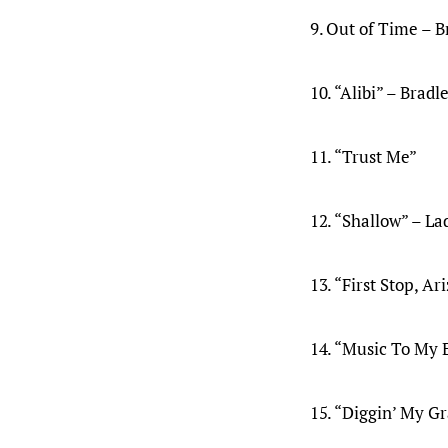
9. Out of Time – B
10. “Alibi” – Bradl
11. “Trust Me”
12. “Shallow” – L
13. “First Stop, Ar
14. “Music To My 
15. “Diggin’ My G