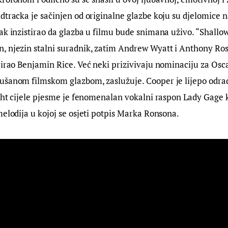
dtracka je sačinjen od originalne glazbe koju su djelomice n
ak inzistirao da glazba u filmu bude snimana uživo. “Shallow
, njezin stalni suradnik, zatim Andrew Wyatt i Anthony Ro
cirao Benjamin Rice. Već neki prizivivaju nominaciju za Osca
ušanom filmskom glazbom, zaslužuje. Cooper je lijepo odra
ight cijele pjesme je fenomenalan vokalni raspon Lady Gage
melodija u kojoj se osjeti potpis Marka Ronsona.