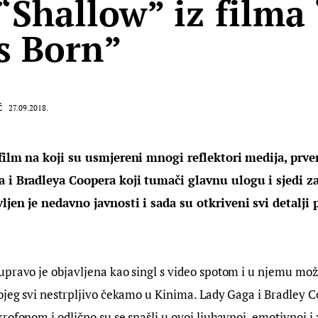
 “Shallow” iz filma
Is Born”
Ć
27.09.2018.
 film na koji su usmjereni mnogi reflektori medija, prv
a i Bradleya Coopera koji tumači glavnu ulogu i sjedi z
ljen je nedavno javnosti i sada su otkriveni svi detalji 
pravo je objavljena kao singl s video spotom i u njemu mož
ojeg svi nestrpljivo čekamo u Kinima. Lady Gaga i Bradley C
rofonom i odlično su se snašli u ovoj ljubavnoj, emotivnoj i 