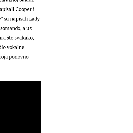
apisali Cooper i 
” su napisali Lady 
ssomando, a uz 
ra što svakako, 
dio vokalne 
 koja ponovno 