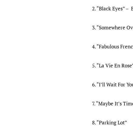
2. “Black Eyes” – 
3. “Somewhere Ov
4. “Fabulous Fren
5. “La Vie En Rose
6. “I’ll Wait For Yo
7. “Maybe It’s Tim
8. “Parking Lot”