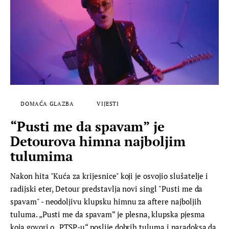
DOMAĆA GLAZBA
VIJESTI
“Pusti me da spavam” je
Detourova himna najboljim
tulumima
Nakon hita "Kuća za krijesnice" koji je osvojio slušatelje i
radijski eter, Detour predstavlja novi singl "Pusti me da
spavam" - neodoljivu klupsku himnu za aftere najboljih
tuluma. „Pusti me da spavam“ je plesna, klupska pjesma
koja govori o „PTSP-u“ poslije dobrih tuluma i paradoksa da