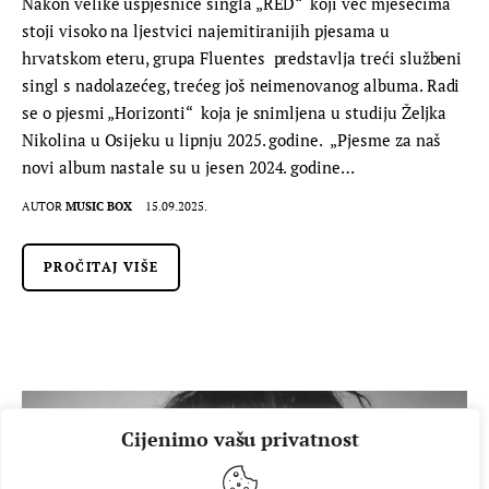
Nakon velike uspješnice singla „RED“ koji već mjesecima
stoji visoko na ljestvici najemitiranijih pjesama u
hrvatskom eteru, grupa Fluentes predstavlja treći službeni
singl s nadolazećeg, trećeg još neimenovanog albuma. Radi
se o pjesmi „Horizonti“ koja je snimljena u studiju Željka
Nikolina u Osijeku u lipnju 2025. godine. „Pjesme za naš
novi album nastale su u jesen 2024. godine…
AUTOR
MUSIC BOX
15.09.2025.
PROČITAJ VIŠE
Cijenimo vašu privatnost