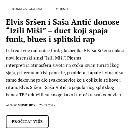
DOMAĆA GLAZBA
VIJESTI
Elvis Sršen i Saša Antić donose
“Izili Miši” – duet koji spaja
funk, blues i splitski rap
Iz kreativne radionice funk glazbenika Elvisa Sršena dolazi
novi jesenski singl ''Izili Miši''. Pjesma
interpretira atmosferu života na otoku izvan turističkog
sjaja, pri čemu mirisi pancete, pomidora, kapule i vina nisu
samo dekor, nego dio svakodnevice koja oblikuje stihove i
ritam. Elvis Sršen i Saša Antić iz popularnog splitskog
benda TBF udružili su snage kako bi otočku svakodnevicu…
AUTOR
MUSIC BOX
25.09.2025.
PROČITAJ VIŠE