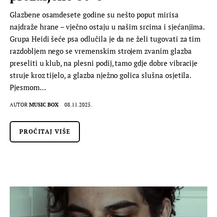
Glazbene osamdesete godine su nešto poput mirisa
najdraže hrane – vječno ostaju u našim srcima i sjećanjima.
Grupa Heidi šeće psa odlučila je da ne želi tugovati za tim
razdobljem nego se vremenskim strojem zvanim glazba
preseliti u klub, na plesni podij, tamo gdje dobre vibracije
struje kroz tijelo, a glazba nježno golica slušna osjetila.
Pjesmom…
AUTOR
MUSIC BOX
08.11.2025.
PROČITAJ VIŠE