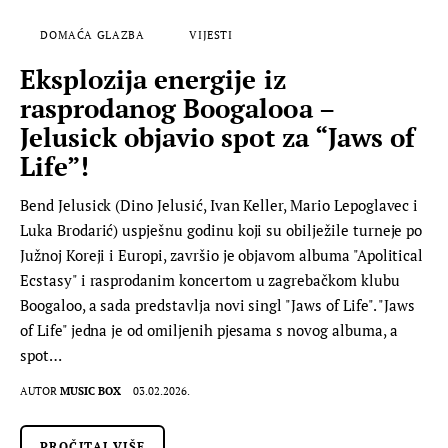
DOMAĆA GLAZBA
VIJESTI
Eksplozija energije iz
rasprodanog Boogalooa –
Jelusick objavio spot za “Jaws of
Life”!
Bend Jelusick (Dino Jelusić, Ivan Keller, Mario Lepoglavec i
Luka Brodarić) uspješnu godinu koji su obilježile turneje po
Južnoj Koreji i Europi, završio je objavom albuma "Apolitical
Ecstasy" i rasprodanim koncertom u zagrebačkom klubu
Boogaloo, a sada predstavlja novi singl "Jaws of Life". "Jaws
of Life" jedna je od omiljenih pjesama s novog albuma, a
spot…
AUTOR
MUSIC BOX
03.02.2026.
PROČITAJ VIŠE