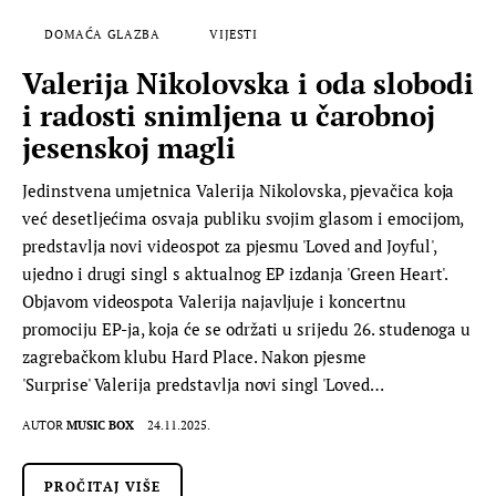
DOMAĆA GLAZBA
VIJESTI
Valerija Nikolovska i oda slobodi
i radosti snimljena u čarobnoj
jesenskoj magli
Jedinstvena umjetnica Valerija Nikolovska, pjevačica koja
već desetljećima osvaja publiku svojim glasom i emocijom,
predstavlja novi videospot za pjesmu 'Loved and Joyful',
ujedno i drugi singl s aktualnog EP izdanja 'Green Heart'.
Objavom videospota Valerija najavljuje i koncertnu
promociju EP-ja, koja će se održati u srijedu 26. studenoga u
zagrebačkom klubu Hard Place. Nakon pjesme
'Surprise' Valerija predstavlja novi singl 'Loved…
AUTOR
MUSIC BOX
24.11.2025.
PROČITAJ VIŠE