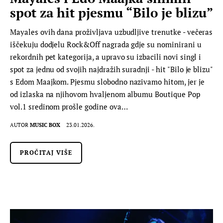
spot za hit pjesmu “Bilo je blizu”
Mayales ovih dana proživljava uzbudljive trenutke - večeras
iščekuju dodjelu Rock&Off nagrada gdje su nominirani u
rekordnih pet kategorija, a upravo su izbacili novi singl i
spot za jednu od svojih najdražih suradnji - hit "Bilo je blizu"
s Edom Maajkom. Pjesmu slobodno nazivamo hitom, jer je
od izlaska na njihovom hvaljenom albumu Boutique Pop
vol.1 sredinom prošle godine ova…
AUTOR
MUSIC BOX
23.01.2026.
PROČITAJ VIŠE