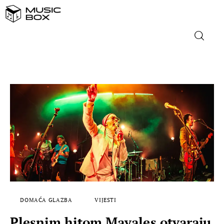
NASLOVNICA
DOMAĆA GLAZBA
STRANA GLAZBA
FILM
MUSIC BOX
DOMAĆA GLAZBA
VIJESTI
Plesnim hitom Mayales otvaraju