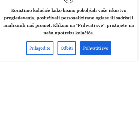
Koristimo kolačiće kako bismo poboljšali vaše iskustvo
pregledavanja, posluživali personalizirane oglase ili sadržaj i
analizirali naš promet. Klikom na "Prihvati sve", pristajete na
našu upotrebu kolačića.
STRANA GLAZBA
VIJESTI
Prilagodite
Odbiti
Prihvatiti sve
Pogledajte spot za novu pjesmu
Lady Gage “The Dead Dance”
koji je režirao Tim Burton
Lady Gaga je objavila videospot za novi singl, pjesmu "The
Dead Dance" koja najavljuje novu sezonu serije
"Wednesday" u kojoj glumi Jenna Orteda kao lik iz obitelji
Addams. Spot za pjesmu "The Dead Dance" je režirao Tim
Burton stoga je cijelo vrijeme prisutna njegova
prepoznatljiva estetika. Pjesmu su napisali Lady Gaga,
Andrew Watt i Henry Walter,…