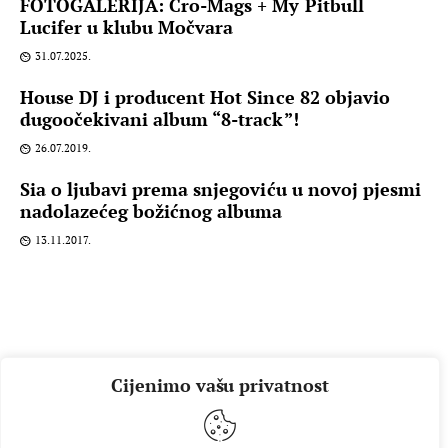
FOTOGALERIJA: Cro-Mags + My Pitbull
Lucifer u klubu Močvara
31.07.2025.
House DJ i producent Hot Since 82 objavio
dugoočekivani album “8-track”!
26.07.2019.
Sia o ljubavi prema snjegoviću u novoj pjesmi
nadolazećeg božićnog albuma
13.11.2017.
Cijenimo vašu privatnost