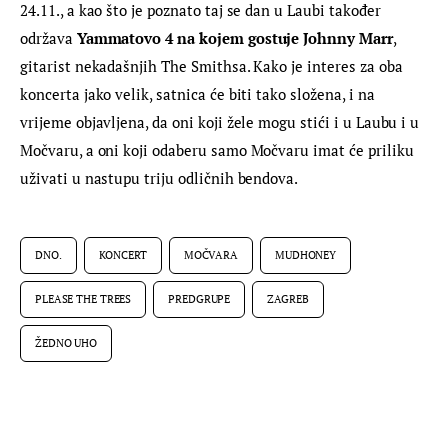
24.11., a kao što je poznato taj se dan u Laubi također 
održava 
Yammatovo 4 na kojem gostuje Johnny Marr
, 
gitarist nekadašnjih The Smithsa. Kako je interes za oba 
koncerta jako velik, satnica će biti tako složena, i na 
vrijeme objavljena, da oni koji žele mogu stići i u Laubu i u 
Močvaru, a oni koji odaberu samo Močvaru imat će priliku 
uživati u nastupu triju odličnih bendova.
DNO.
KONCERT
MOČVARA
MUDHONEY
PLEASE THE TREES
PREDGRUPE
ZAGREB
ŽEDNO UHO