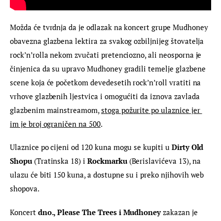
Možda će tvrdnja da je odlazak na koncert grupe Mudhoney 
obavezna glazbena lektira za svakog ozbiljnijeg štovatelja 
rock’n’rolla nekom zvučati pretenciozno, ali neosporna je 
činjenica da su upravo Mudhoney gradili temelje glazbene 
scene koja će početkom devedesetih rock’n’roll vratiti na 
vrhove glazbenih ljestvica i omogućiti da iznova zavlada 
glazbenim mainstreamom, 
stoga požurite po ulaznice jer 
im je broj ograničen na 500
.
Ulaznice po cijeni od 120 kuna mogu se kupiti u 
Dirty Old 
Shopu
 (Tratinska 18) i 
Rockmarku 
(Berislavićeva 13), na 
ulazu će biti 150 kuna, a dostupne su i preko njihovih web 
shopova.
Koncert 
dno., Please The Trees i Mudhoney
 zakazan je 