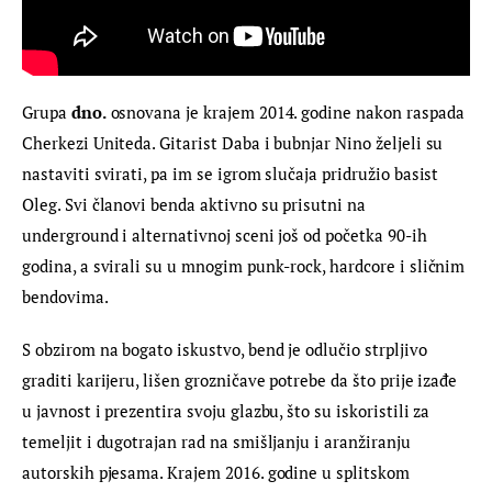
Grupa 
dno.
 osnovana je krajem 2014. godine nakon raspada 
Cherkezi Uniteda. Gitarist Daba i bubnjar Nino željeli su 
nastaviti svirati, pa im se igrom slučaja pridružio basist 
Oleg. Svi članovi benda aktivno su prisutni na 
underground i alternativnoj sceni još od početka 90-ih 
godina, a svirali su u mnogim punk-rock, hardcore i sličnim 
bendovima.
S obzirom na bogato iskustvo, bend je odlučio strpljivo 
graditi karijeru, lišen grozničave potrebe da što prije izađe 
u javnost i prezentira svoju glazbu, što su iskoristili za 
temeljit i dugotrajan rad na smišljanju i aranžiranju 
autorskih pjesama. Krajem 2016. godine u splitskom 