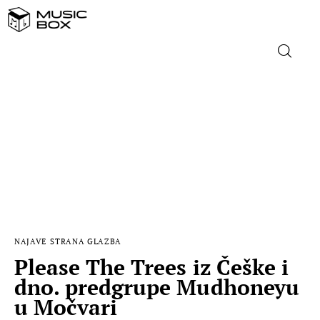
NASLOVNICA
DOMAĆA GLAZBA
STRANA GLAZBA
FILM
NAJAVE
STRANA GLAZBA
MUSIC BOX
Please The Trees iz Češke i
dno. predgrupe Mudhoneyu
u Močvari