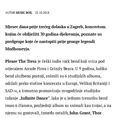
AUTOR
MUSIC BOX
25.10.2018.
Mjesec dana prije trećeg dolaska u Zagreb, koncertom 
kojim će obilježiti 30 godina djelovanja, poznate su 
predgrupe koje će nastupiti prije grunge legendi 
Mudhoneyja.
Please The Tress
 je češki indie rock bend koji svira pod 
utjecajem Arcade Firea i Grizzly Beara. U 9 godina, koliko 
bend službeno postoji, snimili su 6 studijskih albuma, 
održali preko stotine koncerata u Europi, Velikoj Britaniji i 
SAD-u, a trenutno promoviraju ovogodišnje studijsko 
izdanje „
Infinite Dance
“. Iako je u jednom trenutku bend 
imao 6 članova, posljednji album su snimali kao trojac, a na 
njemu su gostovali, između ostalih, 
John Grant
, 
Thor 