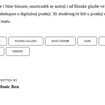
i Nine Simone, sountradck se sastoji i od filmske glazbe v
ostupan u digitalnoj prodaji. 30. studenog će biti u prodaji u
ormatu.
M
FILMSKA GLAZBA
HANS ZIMMER
SADE
WIDOWS
RITTEN BY
Music Box