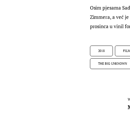
Osim pjesama Sade 
Zimmera, a već je d
prosinca u vinil f
2018
FIL
THE BIG UNKNOWN
W