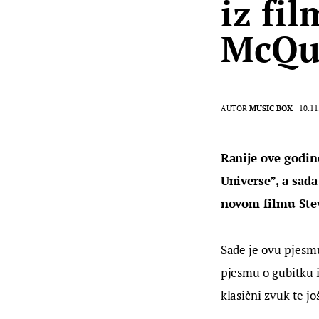
iz fi
McQu
AUTOR
MUSIC BOX
10.11
Ranije ove godin
Universe”, a sad
novom filmu Ste
Sade je ovu pjesmu
pjesmu o gubitku i
klasični zvuk te j