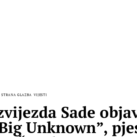
STRANA GLAZBA
VIJESTI
vijezda Sade objav
Big Unknown”, pj