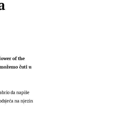
a
lower of the 
i možemo čuti u 
abrio da napiše 
odsjeća na njezin 