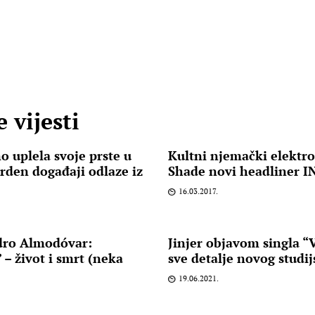
 vijesti
o uplela svoje prste u
Kultni njemački elektr
rden događaji odlaze iz
Shade novi headliner I
16.03.2017.
dro Almodóvar:
Jinjer objavom singla “V
 – život i smrt (neka
sve detalje novog studi
19.06.2021.