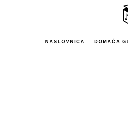
NASLOVNICA
DOMAĆA GLAZBA
STRANA GLAZBA
NASLOVNICA
DOMAĆA G
FILM
MUSIC BOX