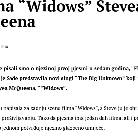
lma “Widows” Steve
eena
.2018.
e pisali smo o njezinoj prvoj pjesmi u sedam godina, “F
a je Sade predstavila novi singl “The Big Unknown” koj
vea McQueena, “”Widows”. 
 napisala za zadnju scenu filma “Widows”, a Steve ju je ohr
 preživljavanju. Tako da pjesma ima jedan duh filma, ali i p
oš jednom potvrđuje njezino glazbeno umijeće.