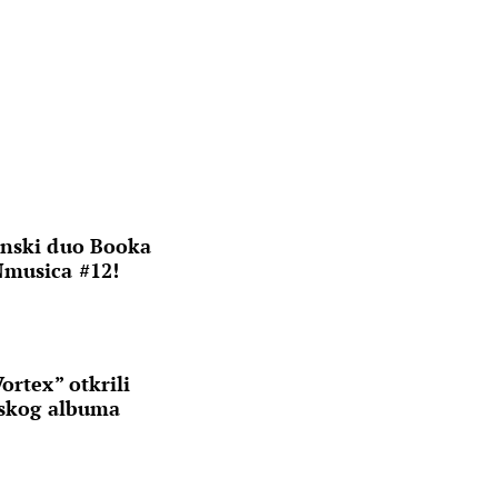
onski duo Booka
Nmusica #12!
ortex” otkrili
jskog albuma