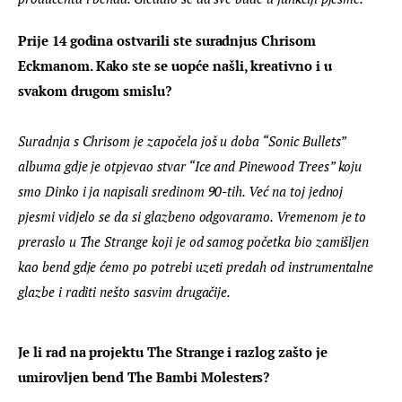
Prije 14 godina ostvarili ste suradnjus Chrisom 
Eckmanom. Kako ste se uopće našli, kreativno i u 
svakom drugom smislu?
Suradnja s Chrisom je započela još u doba “Sonic Bullets” 
albuma gdje je otpjevao stvar “Ice and Pinewood Trees” koju 
smo Dinko i ja napisali sredinom 90-tih. Već na toj jednoj 
pjesmi vidjelo se da si glazbeno odgovaramo. Vremenom je to 
preraslo u The Strange koji je od samog početka bio zamišljen 
kao bend gdje ćemo po potrebi uzeti predah od instrumentalne 
glazbe i raditi nešto sasvim drugačije.
Je li rad na projektu The Strange i razlog zašto je 
umirovljen bend The Bambi Molesters?