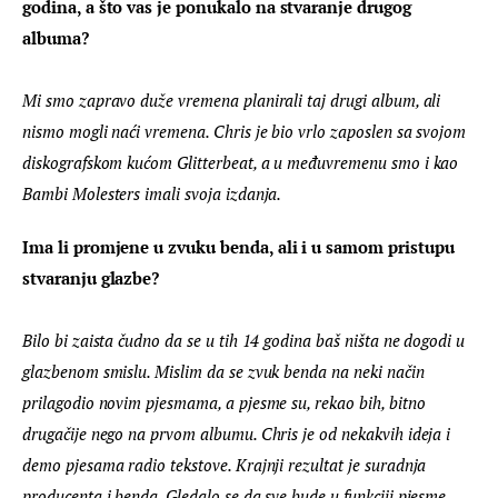
godina, a što vas je ponukalo na stvaranje drugog 
albuma?
Mi smo zapravo duže vremena planirali taj drugi album, ali 
nismo mogli naći vremena. Chris je bio vrlo zaposlen sa svojom 
diskografskom kućom Glitterbeat, a u međuvremenu smo i kao 
Bambi Molesters imali svoja izdanja.
Ima li promjene u zvuku benda, ali i u samom pristupu 
stvaranju glazbe?
Bilo bi zaista čudno da se u tih 14 godina baš ništa ne dogodi u 
glazbenom smislu. Mislim da se zvuk benda na neki način 
prilagodio novim pjesmama, a pjesme su, rekao bih, bitno 
drugačije nego na prvom albumu. Chris je od nekakvih ideja i 
demo pjesama radio tekstove. Krajnji rezultat je suradnja 
producenta i benda. Gledalo se da sve bude u funkciji pjesme.