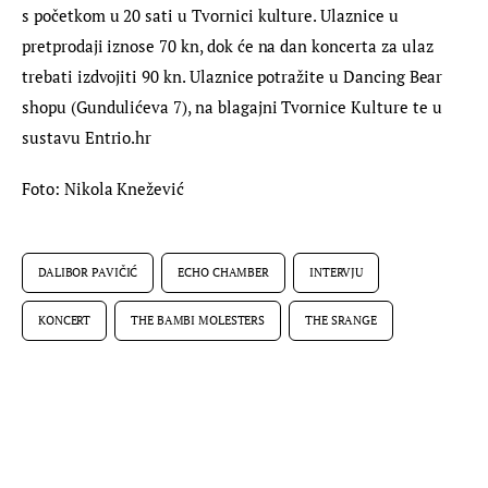
s početkom u 20 sati u Tvornici kulture. Ulaznice u 
pretprodaji iznose 70 kn, dok će na dan koncerta za ulaz 
trebati izdvojiti 90 kn. Ulaznice potražite u Dancing Bear 
shopu (Gundulićeva 7), na blagajni Tvornice Kulture te u 
sustavu Entrio.hr
Foto: Nikola Knežević
DALIBOR PAVIČIĆ
ECHO CHAMBER
INTERVJU
KONCERT
THE BAMBI MOLESTERS
THE SRANGE