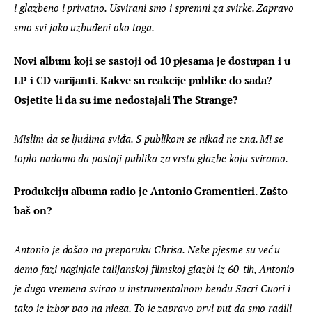
i glazbeno i privatno. Usvirani smo i spremni za svirke. Zapravo 
smo svi jako uzbuđeni oko toga.
Novi album koji se sastoji od 10 pjesama je dostupan i u 
LP i CD varijanti. Kakve su reakcije publike do sada? 
Osjetite li da su ime nedostajali The Strange?
Mislim da se ljudima sviđa. S publikom se nikad ne zna. Mi se 
toplo nadamo da postoji publika za vrstu glazbe koju sviramo.
Produkciju albuma radio je Antonio Gramentieri. Zašto 
baš on?
Antonio je došao na preporuku Chrisa. Neke pjesme su već u 
demo fazi naginjale talijanskoj filmskoj glazbi iz 60-tih, Antonio 
je dugo vremena svirao u instrumentalnom bendu Sacri Cuori i 
tako je izbor pao na njega. To je zapravo prvi put da smo radili 