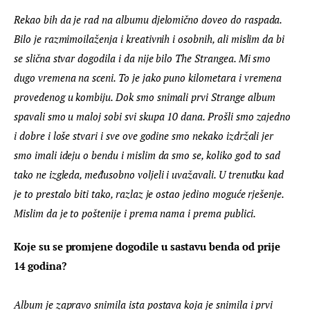
Rekao bih da je rad na albumu djelomično doveo do raspada. 
Bilo je razmimoilaženja i kreativnih i osobnih, ali mislim da bi 
se slična stvar dogodila i da nije bilo The Strangea. Mi smo 
dugo vremena na sceni. To je jako puno kilometara i vremena 
provedenog u kombiju. Dok smo snimali prvi Strange album 
spavali smo u maloj sobi svi skupa 10 dana. Prošli smo zajedno 
i dobre i loše stvari i sve ove godine smo nekako izdržali jer 
smo imali ideju o bendu i mislim da smo se, koliko god to sad 
tako ne izgleda, međusobno voljeli i uvažavali. U trenutku kad 
je to prestalo biti tako, razlaz je ostao jedino moguće rješenje. 
Mislim da je to poštenije i prema nama i prema publici.
Koje su se promjene dogodile u sastavu benda od prije 
14 godina?
Album je zapravo snimila ista postava koja je snimila i prvi 