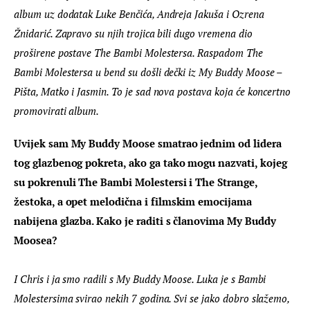
album uz dodatak Luke Benčića, Andreja Jakuša i Ozrena 
Žnidarić. Zapravo su njih trojica bili dugo vremena dio 
proširene postave The Bambi Molestersa. Raspadom The 
Bambi Molestersa u bend su došli dečki iz My Buddy Moose – 
Pišta, Matko i Jasmin. To je sad nova postava koja će koncertno 
promovirati album.
Uvijek sam My Buddy Moose smatrao jednim od lidera 
tog glazbenog pokreta, ako ga tako mogu nazvati, kojeg 
su pokrenuli The Bambi Molestersi i The Strange, 
žestoka, a opet melodična i filmskim emocijama 
nabijena glazba. Kako je raditi s članovima My Buddy 
Moosea?
I Chris i ja smo radili s My Buddy Moose. Luka je s Bambi 
Molestersima svirao nekih 7 godina. Svi se jako dobro slažemo, 