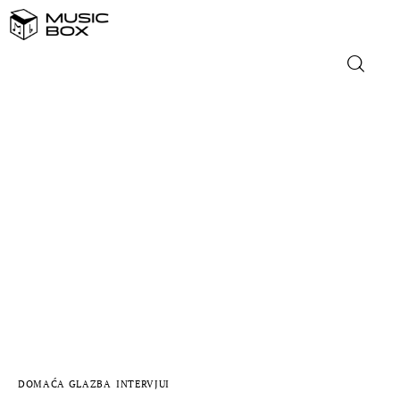
NASLOVNICA
DOMAĆA GLAZBA
STRANA GLAZBA
FILM
MUSIC BOX
DOMAĆA GLAZBA
INTERVJUI