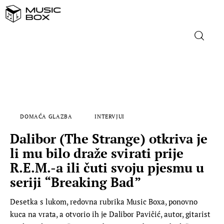
NASLOVNICA
DOMAĆA GLAZBA
DOMAĆA GLAZBA
INTERVJUI
STRANA GLAZBA
Dalibor (The Strange) otkriva je
FILM
li mu bilo draže svirati prije
R.E.M.-a ili čuti svoju pjesmu u
MUSIC BOX
seriji “Breaking Bad”
Desetka s lukom, redovna rubrika Music Boxa, ponovno
kuca na vrata, a otvorio ih je Dalibor Pavičić, autor, gitarist