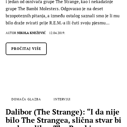
i jedan od osnivača grupe The Strange, kao i nekadašnje
grupe The Bambi Molesters. Odgovarao je na deset
brzopoteznih pitanja, a između ostalog saznali smo je li mu
bilo draže svirati prije R.E.M.-a ili čuti svoju pjesmu…
AUTOR
NIKOLA KNEŽEVIĆ
12.04.2019.
PROČITAJ VIŠE
DOMAĆA GLAZBA
INTERVJUI
Dalibor (The Strange): “I da nije
bilo The Strangea, slična stvar bi