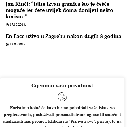
Jan Kinčl: “Idite izvan granica što je češće
moguće jer ćete uvijek doma donijeti nešto
korisno”
17.10.2018.
En Face uživo u Zagrebu nakon dugih 8 godina
12.03.2017.
Cijenimo vašu privatnost
Koristimo kolačiće kako bismo poboljšali vaše iskustvo
pregledavanja, posluživali personalizirane oglase ili sadržaj i
O NAMA
IMPRESSUM
UVJETI KORIŠTENJA
analizirali naš promet. Klikom na "Prihvati sve", pristajete na