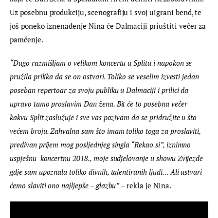
Uz posebnu produkciju, scenografiju i svoj uigrani bend, te 
još poneko iznenađenje Nina će Dalmaciji priuštiti večer za 
pamćenje.
“Dugo razmišljam o velikom koncertu u Splitu i napokon se 
pružila prilika da se on ostvari. Toliko se veselim izvesti jedan 
poseban repertoar za svoju publiku u Dalmaciji i prilici da 
upravo tamo proslavim Dan žena. Bit će to posebna večer 
kakvu Split zaslužuje i sve vas pozivam da se pridružite u što 
većem broju. Zahvalna sam što imam toliko toga za proslaviti, 
predivan prijem mog posljednjeg singla “Rekao si”, iznimno 
uspješnu  koncertnu 2018., moje sudjelovanje u showu Zvijezde 
gdje sam upoznala toliko divnih, talentiranih ljudi… Ali ustvari 
ćemo slaviti ono najljepše – glazbu” 
– rekla je Nina.