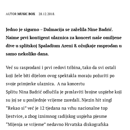
AUTOR
MUSIC BOX
28.12.2018.
Jedno je sigurno – Dalmacija se zaželila Nine Badrić. 
Naime prvi kontigent ulaznica za koncert naše omiljene 
dive u splitskoj Spaladium Areni 8. ožujkaje rasprodan u 
samo nekoliko dana.
Već su rasprodani i prvi redovi tribina, tako da svi ostali 
koji žele biti dijelom ovog spektakla moraju požuriti po 
svoje primjerke ulaznica.  A na koncertu 
Splitu Nina Badrić odlučila je proslaviti brojne uspjehe koji 
su joj se u posljednje vrijeme zaredali. Njezin hit singl 
“Rekao si” već je 12 tjedana na vrhu nacionalne top 
ljestvice, a zbog iznimnog radijskog uspjeha pjesme 
“Mijenja se vrijeme” nedavno Hrvatska diskografska 