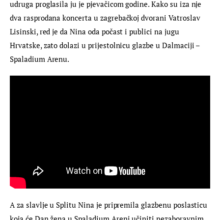
udruga proglasila ju je pjevačicom godine. Kako su iza nje 
dva rasprodana koncerta u zagrebačkoj dvorani Vatroslav 
Lisinski, red je da Nina oda počast i publici na jugu 
Hrvatske, zato dolazi u prijestolnicu glazbe u Dalmaciji – 
Spaladium Arenu.
A za slavlje u Splitu Nina je pripremila glazbenu poslasticu 
koja će Dan žena u Spaladium Areni učiniti nezaboravnim. 