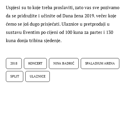
Uspjesi su to koje treba proslaviti, zato vas sve pozivamo 
da se pridružite i učinite od Dana žena 2019. večer koje 
ćemo se još dugo prisjećati. Ulaznice u pretprodaji u 
sustavu Eventim po cijeni od 100 kuna za parter i 130 
kuna donja tribina sjedenje.
2018
KONCERT
NINA BADRIĆ
SPALADIUM ARENA
SPLIT
ULAZNICE