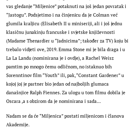
vas gledanje “Miljenice” potaknuti na još jedan povratak i 
“Jastogu”. Podsjetimo i na činjenicu da je Colman već 
glumila kraljicu (Elisabeth II u miniseriji, ali i još jednu 
klasičnu junakinju francuske i svjetske književnosti 
(Madame Thenardier u “Jadnicima”; također za TV) koju bi 
trebalo vidjeti ove, 2019. Emma Stone mi je bila draga i u 
La La Landu (nominirana je i ovdje), a Rachel Weisz 
pamtim po mnogo čemu odličnom, no istaknuo bih 
Sorenntinov film “Youth” ili, pak, “Constant Gardener” u 
kojoj joj je partner bio jedan od najboljih glumaca 
današnjice Ralph Fiennes. Za ulogu u tom filmu dobila je 
Oscara ,a s obzirom da je nominirana i sada…
Nadam se da će “Miljenica” postati miljenicom i članova 
Akademije.