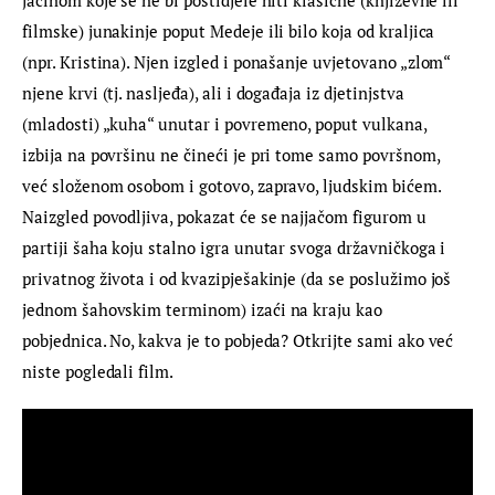
jačinom koje se ne bi postidjele niti klasične (književne ili 
filmske) junakinje poput Medeje ili bilo koja od kraljica 
(npr. Kristina). Njen izgled i ponašanje uvjetovano „zlom“ 
njene krvi (tj. nasljeđa), ali i događaja iz djetinjstva 
(mladosti) „kuha“ unutar i povremeno, poput vulkana, 
izbija na površinu ne čineći je pri tome samo površnom, 
već složenom osobom i gotovo, zapravo, ljudskim bićem. 
Naizgled povodljiva, pokazat će se najjačom figurom u 
partiji šaha koju stalno igra unutar svoga državničkoga i 
privatnog života i od kvazipješakinje (da se poslužimo još 
jednom šahovskim terminom) izaći na kraju kao 
pobjednica. No, kakva je to pobjeda? Otkrijte sami ako već 
niste pogledali film.