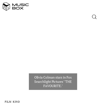
NASLOVNICA
DOMAĆA GLAZBA
STRANA GLAZBA
FILM
MUSIC BOX
FILM
KINO