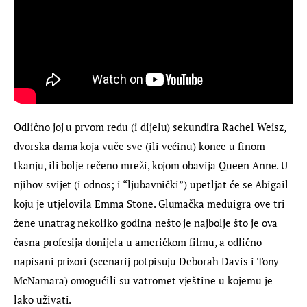
Odlično joj u prvom redu (i dijelu) sekundira Rachel Weisz, 
dvorska dama koja vuče sve (ili većinu) konce u finom 
tkanju, ili bolje rečeno mreži, kojom obavija Queen Anne. U 
njihov svijet (i odnos; i “ljubavnički”) upetljat će se Abigail 
koju je utjelovila Emma Stone. Glumačka međuigra ove tri 
žene unatrag nekoliko godina nešto je najbolje što je ova 
časna profesija donijela u američkom filmu, a odlično 
napisani prizori (scenarij potpisuju Deborah Davis i Tony 
McNamara) omogućili su vatromet vještine u kojemu je 
lako uživati.