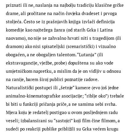
priznati ili ne, naslanja na najbolju tradiciju klasične grčke 
drame, ali pročitane na način čovjeka dvadeset i prvoga 
stoljeća. Često se iz prašnjavih knjiga izvlači definicija 
komedije kao najtežega žanra (od starih Grka i Latina 
naovamo), no nije se zahvalno hrvati niti s tragedijom (ili 
dramom) ako nisi spisateljski (scenaristički) i vizualno 
obogaćen, a ne obogaljen talentom. “Lutanja” (ili 
ekstravagancije, vježbe, probe) dopuštena su ako vode 
umjetničkom napretku, a mislim da je on vidljiv u odnosu 
na ranije, barem široj publici poznatije radove. 
Naturalistički postupci ili „šetnje“ kamere (evo još jedne 
animalno-kinematografske asocijacije; “riblje oko”) trebale 
bi biti u funkciji pričanja priče, a ne samima sebi svrha. 
Mjera koju je redatelj postigao u ovom posljednjem radu 
veseli; izbalansirani su “sastojci” koji film čine filmom, a 
sudeći po reakciji publike približili su Grka većem krugu 