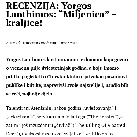
RECENZIJA: Yorgos
Lanthimos: “Miljenica” –
kraljice!
AUTOR
ŽELJKO MIRKOVIĆ MIKI
07.02.2019.
Yorgos Lanthimos kostimiranom je dramom koja govori 
o vremenu prije dvjestotinjak godina, a koju imamo 
prilike pogledati u Cinestar kinima, privukao pozornost 
publike i kritike, napravivši svoje najzrelije i, usudio bih 
se reći, najbolje djelo.
Talentirani Atenjanin, nakon godina „uvježbavanja“ i 
„dokazivanja“, servirao nam je Jastoga (“The Lobster”), a 
zatim i još razuzdaniju „divljač“ (“The Killing Of A Sacred 
Deer”), uvukavši nas u svoj svijet koji se, htio on to 