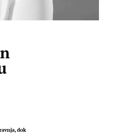
in
u
ravnja, dok 