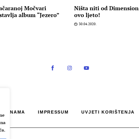
ačaranoj Močvari
Ništa niti od Dimension
tavlja album “Jezero”
ovo ljeto!
30.04.2020.
O NAMA
IMPRESSUM
UVJETI KORIŠTENJA
ane
 na
ća.