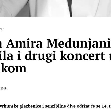
AVE
a Amira Medunjan
ila i drugi koncert 
skom
.2019.
vrhunske glazbenice i senzibilne dive održat će se 14. t