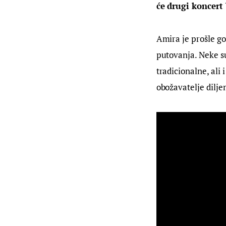
će drugi koncert b
Amira je prošle go
putovanja. Neke su
tradicionalne, ali
obožavatelje dilje