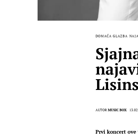
DOMAĆA GLAZBA
NAJ
Sjajn
najav
Lisin
AUTOR
MUSIC BOX
13.02
Prvi koncert ove 