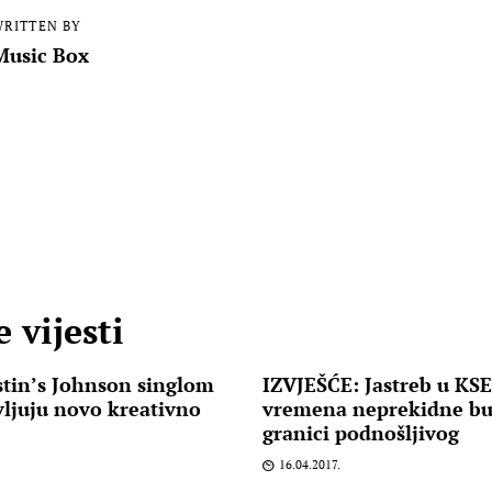
RITTEN BY
Music Box
 vijesti
tin’s Johnson singlom
IZVJEŠĆE: Jastreb u KSET
vljuju novo kreativno
vremena neprekidne bu
granici podnošljivog
16.04.2017.