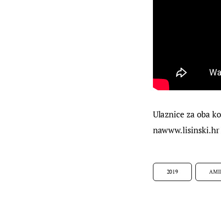
Ulaznice za oba k
nawww.lisinski.hr
2019
AMI