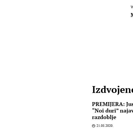
W
Izdvojene
PREMIJERA: Jus
“Noi duri” naja
razdoblje
21.05.2020.