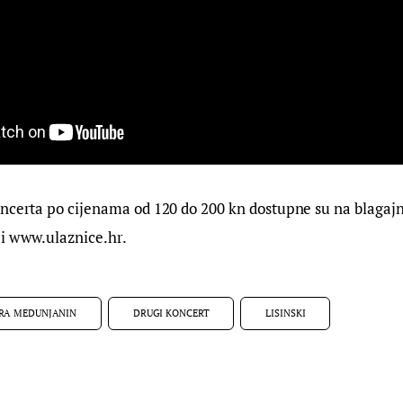
oncerta po cijenama od 120 do 200 kn dostupne su na blagajn
 i www.ulaznice.hr.
RA MEDUNJANIN
DRUGI KONCERT
LISINSKI