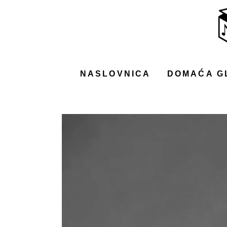
NASLOVNICA
DOMAĆA GLAZBA
STRANA GLAZBA
NASLOVNICA
DOMAĆA G
FILM
MUSIC BOX