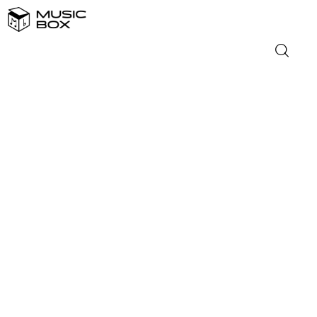
NASLOVNICA
DOMAĆA GLAZBA
STRANA GLAZBA
FILM
MUSIC BOX