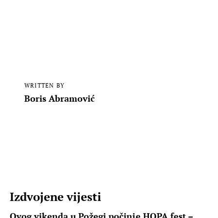
WRITTEN BY
Boris Abramović
Izdvojene vijesti
Ovog vikenda u Požegi počinje HOPA fest –