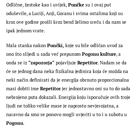
Odlične, žestoke kao i uvijek, 
Punčke
 su i ovaj put 
oduševile, a Luciji, Anji, Goranu i svima ostalima koji su 
kroz ove godine prošli kroz bend želimo sreću i da nam se 
ipak jednom vrate.
Mala stanka nakon 
Punčki,
 koje su bile odličan uvod za 
ono što slijedi u sada već prepunom 
Pogonu kulture
, a 
onda se iz 
“zapozorja“
 pojavljuje 
Repetitor
. Nadam se da 
će se jednog dana neka fizikalna jedinica koja će možda na 
neki način definirati da je energija obrnuto proporcionalna 
masi dobiti ime 
Repetitor
 jer jednostavno oni su to do sada 
nebrojeno puta dokazali. Energija koju isporučuje ovih troje 
ljudi ne toliko velike mase je naprosto nevjerojatna, a 
naravno da smo se ponovo mogli uvjeriti u to i u subotu u 
Pogonu
.