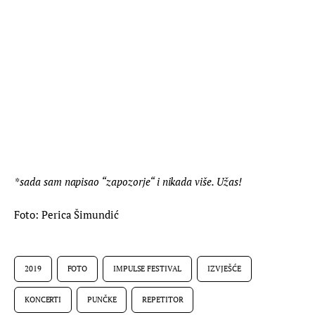
*sada sam napisao “zapozorje“ i nikada više. Užas!
Foto: Perica Šimundić
2019
FOTO
IMPULSE FESTIVAL
IZVJEŠĆE
KONCERTI
PUNČKE
REPETITOR