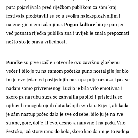
puta pojavljivala pred riječkom publikom za sâm kraj 
festivala predstavili su se u svojim najeksplozivnijim i 
najenergičnijem izdanjima. 
Pogon kulture
 bio je pun jer 
već poznata riječka publika zna i uvijek je znala prepoznati 
nešto što je prava vrijednost.
Punčke
 su prve izašle i otvorile ovu završnu glazbenu 
večer i bilo je tu na samom početku puno nostalgije jer bio 
im je ovo jedan od posljednjih nastupa prije razlaza, ipak se 
nadam samo privremenog. Lucija je bila vrlo emotivna i 
skoro pa na rubu suza se zahvalila publici i prisjetila se 
njihovih mnogobrojnih dotadašnjih svirki u Rijeci, ali kada 
je sâm nastup počeo dala je sve od sebe, bilo ju je na sve 
strane, gore, dolje, lijevo, desno, a naravno i na podu. Vrlo 
žestoko, izdistorzirano do bola, skoro kao da im je to zadnja 